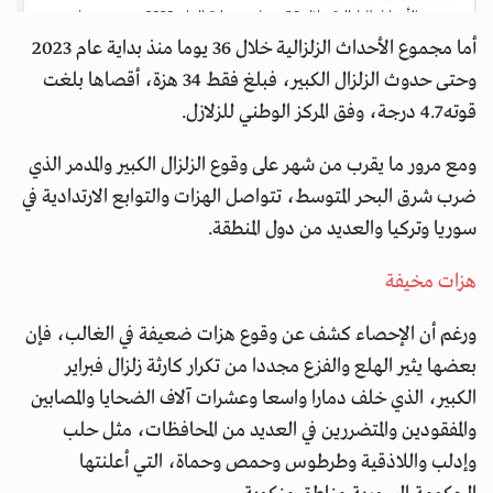
أما مجموع الأحداث الزلزالية خلال 36 يوما منذ بداية عام 2023
وحتى حدوث الزلزال الكبير، فبلغ فقط 34 هزة، أقصاها بلغت
قوته 4.7 درجة، وفق المركز الوطني للزلازل.
ومع مرور ما يقرب من شهر على وقوع الزلزال الكبير والمدمر الذي
ضرب شرق البحر المتوسط، تتواصل الهزات والتوابع الارتدادية في
سوريا وتركيا والعديد من دول المنطقة.
هزات مخيفة
ورغم أن الإحصاء كشف عن وقوع هزات ضعيفة في الغالب، فإن
بعضها يثير الهلع والفزع مجددا من تكرار كارثة زلزال فبراير
الكبير، الذي خلف دمارا واسعا وعشرات آلاف الضحايا والمصابين
والمفقودين والمتضررين في العديد من المحافظات، مثل حلب
وإدلب واللاذقية وطرطوس وحمص وحماة، التي أعلنتها