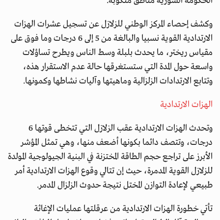
الحكومة السورية مناطق منكوبة.
وكشف إحصاء المركز الوطني للزلازل عن تسجيل عشرات الهزات
الارتدادية القوية نسبيا والبالغة من 5 إلى 6 درجات وما فوق على
مقياس ريختر، ما يحدث بلبلة وسط الناس ويطرح تساؤلات
واسعة حول المدة التي ستستغرقها حالة عدم الاستقرار هذه،
وتتابع الارتدادات الزلزالية وماهيتها وآليات نشاطها وكمونها.
الهزات الارتدادية
وتحدث الهزات الارتدادية عقب الزلازل التي تتخطى قوتها 6
درجات، وتتصف دائما بكونها أضعف منها، وهي تمثل المؤشر
الأبرز على تراجع حجم الطاقة المختزنة في البنية الجيولوجية المولدة
للزلازل القوية المدمرة، حيث إن تتالي وقوع الهزات الارتدادية أمر
طبيعي لإعادة التوازن المختل نتيجة حدوث الزلزال المدمر.
تأتي خطورة الهزات الارتدادية من عرقلتها عمليات الإغاثة