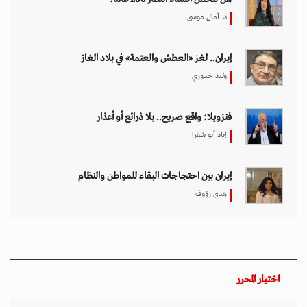
د. آمال موسى
إيران.. لغز «العطش والعتمة» في بلاد الغاز
وليد خدوري
فنزويلا: واقع صريح.. بلا ذرائع أو أعذار
إياد أبو شقرا
إيران بين احتجاجات البقاء للمواطن والنظام
هدى رؤوف
اختيار المحرر