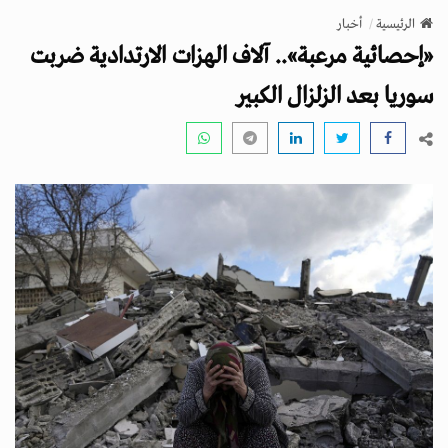
v
الرئيسية
أخبار
i
«إحصائية مرعبة».. آلاف الهزات الارتدادية ضربت
g
a
سوريا بعد الزلزال الكبير
t
i
o
n