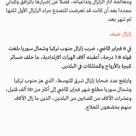
ومعالجة آثار الزلزال وتداعياته، فضلا عن إضرارها بالمرافق والمباني
مجددا بعد أن كانت قد تعرضت للتصدع جراء الزلزال الأول لكنها
لم تنهر بعد.
زلزال عنيف
في 6 فبراير الماضي، ضرب زلزال جنوب تركيا وشمال سوريا بلغت
قوته 7.8 درجة، أعقبته آلاف الهزات الارتدادية، ما خلف خسائر
كبيرة بالأرواح والممتلكات في البلدين.
وارتفع عدد ضحايا زلزال شرق المتوسط، الذي هز جنوب تركيا
وشمال سوريا مطلع شهر فبراير الماضي إلى أكثر من 50 ألف قتيل،
وعشرات الآلاف من المصابين من البلدين، الذين ما زال الآلاف
منهم يخضعون للعلاج.