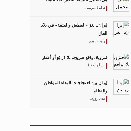
د. آمال موسى
إيران.. لغز «العطش والعتمة» في بلاد
الغاز
وليد خدوري
فنزويلا: واقع صريح.. بلا ذرائع أو أعذار
إياد أبو شقرا
إيران بين احتجاجات البقاء للمواطن
والنظام
هدى رؤوف