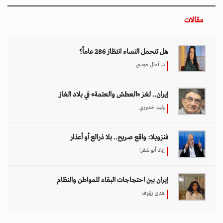
مقالات
هل تتحمل النساء انتظارَ 286 عاماً؟
د. آمال موسى
إيران.. لغز «العطش والعتمة» في بلاد الغاز
وليد خدوري
فنزويلا: واقع صريح.. بلا ذرائع أو أعذار
إياد أبو شقرا
إيران بين احتجاجات البقاء للمواطن والنظام
هدى رؤوف