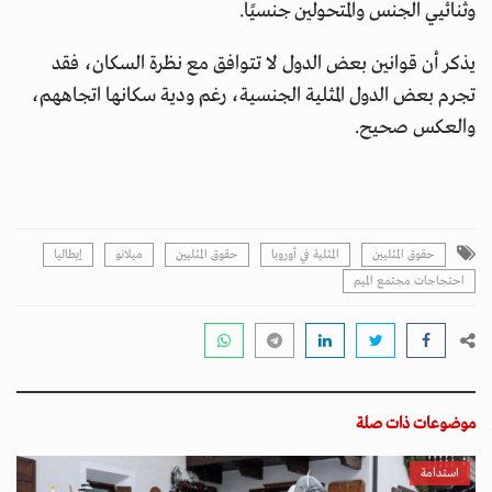
وثنائيي الجنس والمتحولين جنسيًا.
يذكر أن قوانين بعض الدول لا تتوافق مع نظرة السكان، فقد
تجرم بعض الدول المثلية الجنسية، رغم ودية سكانها اتجاههم،
والعكس صحيح.
حقوق المثليين
المثلية في أوروبا
حقوق المثليين
ميلانو
إيطاليا
احتجاجات مجتمع الميم
موضوعات ذات صلة
استدامة