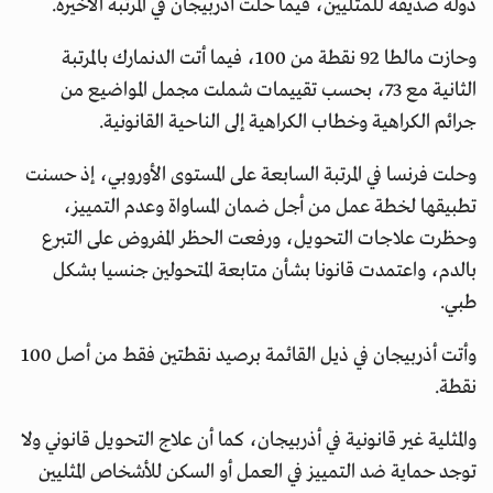
دولة صديقة للمثليين، فيما حلت أذربيجان في المرتبة الأخيرة.
وحازت مالطا 92 نقطة من 100، فيما أتت الدنمارك بالمرتبة
الثانية مع 73، بحسب تقييمات شملت مجمل المواضيع من
جرائم الكراهية وخطاب الكراهية إلى الناحية القانونية.
وحلت فرنسا في المرتبة السابعة على المستوى الأوروبي، إذ حسنت
تطبيقها لخطة عمل من أجل ضمان المساواة وعدم التمييز،
وحظرت علاجات التحويل، ورفعت الحظر المفروض على التبرع
بالدم، واعتمدت قانونا بشأن متابعة المتحولين جنسيا بشكل
طبي.
وأتت أذربيجان في ذيل القائمة برصيد نقطتين فقط من أصل 100
نقطة.
والمثلية غير قانونية في أذربيجان، كما أن علاج التحويل قانوني ولا
توجد حماية ضد التمييز في العمل أو السكن للأشخاص المثليين