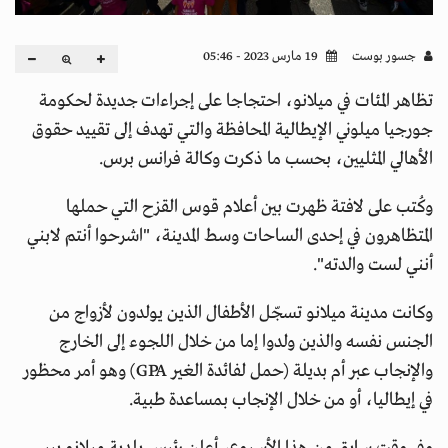
جسور بوست
19 مارس 2023 - 05:46
تظاهر المئات في ميلانو، احتجاجا على إجراءات جديدة لحكومة
جورجيا ميلوني الإيطالية المحافظة والتي تهدف إلى تقييد حقوق
الأهالي المثليين، بحسب ما ذكرت وكالة فرانس برس.
وكُتب على لافتة ظهرت بين أعلام قوس القزح التي حملها
المتظاهرون في إحدى الساحات وسط المدينة، "اشرحوا أنتم لابني
أنني لست والدته".
وكانت مدينة ميلانو تسجّل الأطفال الذين يولدون لأزواج من
الجنس نفسه والذين ولدوا إما من خلال اللجوء إلى الخارج
والإنجاب عبر أم بديلة (حمل لفائدة الغير GPA) وهو أمر محظور
في إيطاليا، أو من خلال الإنجاب بمساعدة طبية.