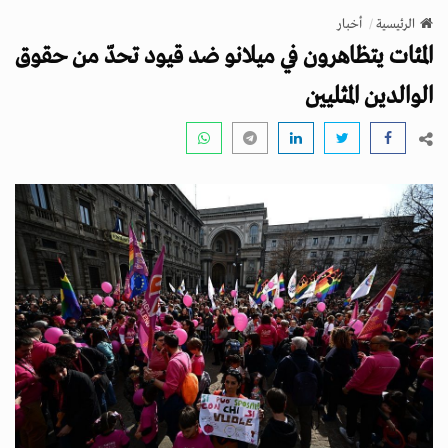
v
الرئيسية
أخبار
i
المئات يتظاهرون في ميلانو ضد قيود تحدّ من حقوق
g
a
الوالدين المثليين
t
i
o
n