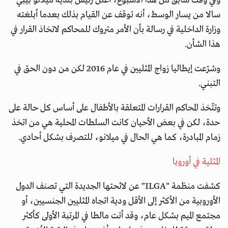
وفي وقت سابق من هذا الأسبوع، أعلن رئيس بلدية ميلانو بيبي
سالا من يسار الوسط، أنه توقف عن القيام بذلك بعدما أبلغته
وزارة الداخلية في رسالة بأن الأمر متروك للمحاكم لاتخاذ القرار في
هذا الشأن.
وشرّعت إيطاليا زواج المثليين في عام 2016 لكن من دون الحق في
التبني.
وتتّخذ المحاكم القرارات المتعلقة بالأطفال على أساس كل حالة على
حدة، لكن في بعض الأحيان كانت السلطات المحلية هي من اتخذ
زمام المبادرة، كما هي الحال في ميلانو، للتصرف بشكل أحادي.
المثلية في أوروبا
كشفت منظمة "ILGA" عن لائحتها الجديدة التي تصنف الدول
الأوروبية من الأكثر إلى الأقل ودية اتجاه المثليين الجنسيين، أو
مجتمع الميم بشكل عام، وقد أتت مالطا في المرتبة الأولى كأكثر