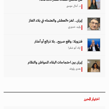
د. آمال موسى
إيران.. لغز «العطش والعتمة» في بلاد الغاز
وليد خدوري
فنزويلا: واقع صريح.. بلا ذرائع أو أعذار
إياد أبو شقرا
إيران بين احتجاجات البقاء للمواطن والنظام
هدى رؤوف
اختيار المحرر