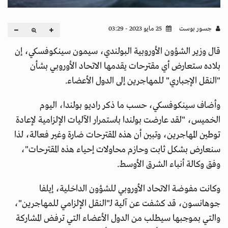
جسور بوست
25 مايو 2023 - 03:29
قال وزير الشؤون الأوروبية البولندي، سيمون سينكوفسكي، إن
بلاده ستعارض أي مقترحات يقدمها الاتحاد الأوروبي بشأن
"النقل الإجباري" للمهاجرين إلى الدول الأعضاء.
وأضاف سينكوفسكي، حسب ما ذكر راديو بولندا، اليوم
الخميس، "لقد عارضت بولندا باستمرار الآليات الإلزامية لإعادة
توطين المهاجرين، وتبين أن هذه المقترحات ضارة وغير فعالة، لذا
سنعارض بشكل ثابت وحازم محاولات إحياء هذه المقترحات"،
وفق وكالة أنباء الشرق الأوسط.
وكانت مفوضة الاتحاد الأوروبي للشؤون الداخلية، إيلفا
جوهانسون، قد كشفت عن آلية لـ"النقل الإلزامي للمهاجرين"،
والتي بموجبها سيطلب من الدول الأعضاء التي ترفض المشاركة