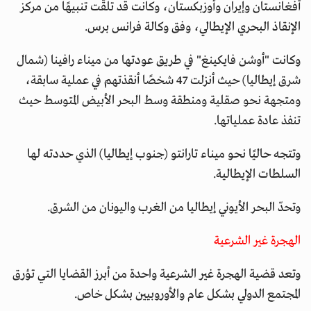
أفغانستان وإيران وأوزبكستان، وكانت قد تلقّت تنبيهًا من مركز
الإنقاذ البحري الإيطالي، وفق وكالة فرانس برس.
وكانت "أوشن فايكينغ" في طريق عودتها من ميناء رافينا (شمال
شرق إيطاليا) حيث أنزلت 47 شخصًا أنقذتهم في عملية سابقة،
ومتجهة نحو صقلية ومنطقة وسط البحر الأبيض المتوسط حيث
تنفذ عادة عملياتها.
وتتجه حاليًا نحو ميناء تارانتو (جنوب إيطاليا) الذي حددته لها
السلطات الإيطالية.
وتحدّ البحر الأيوني إيطاليا من الغرب واليونان من الشرق.
الهجرة غير الشرعية
وتعد قضية الهجرة غير الشرعية واحدة من أبرز القضايا التي تؤرق
المجتمع الدولي بشكل عام والأوروبيين بشكل خاص.