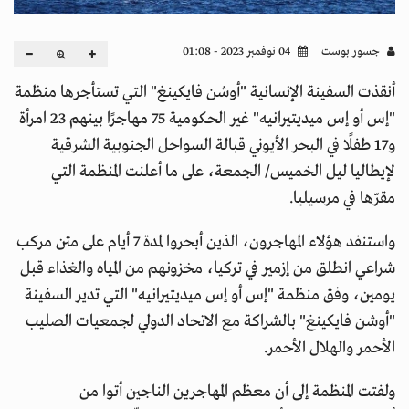
جسور بوست
04 نوفمبر 2023 - 01:08
أنقذت السفينة الإنسانية "أوشن فايكينغ" التي تستأجرها منظمة
"إس أو إس ميديتيرانيه" غير الحكومية 75 مهاجرًا بينهم 23 امرأة
و17 طفلًا في البحر الأيوني قبالة السواحل الجنوبية الشرقية
لإيطاليا ليل الخميس/ الجمعة، على ما أعلنت المنظمة التي
مقرّها في مرسيليا.
واستنفد هؤلاء المهاجرون، الذين أبحروا لمدة 7 أيام على متن مركب
شراعي انطلق من إزمير في تركيا، مخزونهم من المياه والغذاء قبل
يومين، وفق منظمة "إس أو إس ميديتيرانيه" التي تدير السفينة
"أوشن فايكينغ" بالشراكة مع الاتحاد الدولي لجمعيات الصليب
الأحمر والهلال الأحمر.
ولفتت المنظمة إلى أن معظم المهاجرين الناجين أتوا من