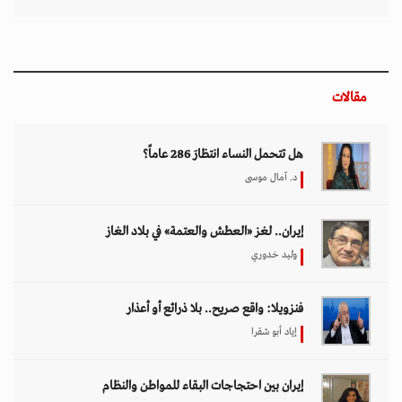
مقالات
هل تتحمل النساء انتظارَ 286 عاماً؟
د. آمال موسى
إيران.. لغز «العطش والعتمة» في بلاد الغاز
وليد خدوري
فنزويلا: واقع صريح.. بلا ذرائع أو أعذار
إياد أبو شقرا
إيران بين احتجاجات البقاء للمواطن والنظام