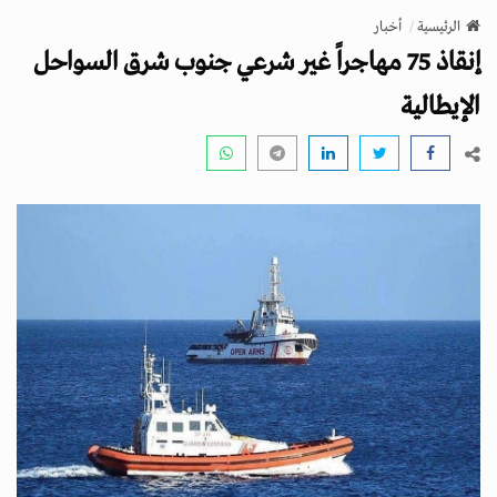
v
الرئيسية
أخبار
i
إنقاذ 75 مهاجراً غير شرعي جنوب شرق السواحل
g
a
الإيطالية
t
i
o
n