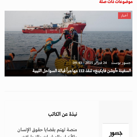
موضوعات ذات صلة
أخبار
جسور بوست
24 فبراير 2025 - 09:43
السفينة «أوشن فايكينغ» تنقذ 112 مهاجراً قبالة السواحل الليبية
نبذة عن الكاتب
منصة تهتم بقضايا حقوق الإنسان