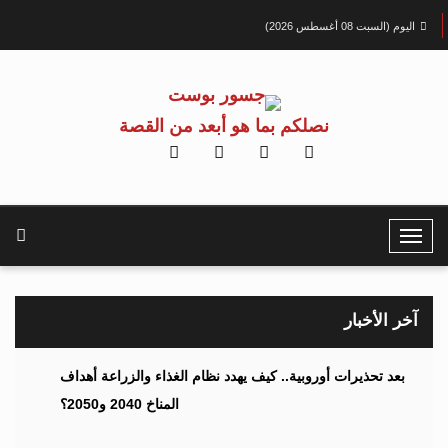
اليوم (السبت 08 أغسطس 2026)
نصلكم بما هو أبعد من القصة
T
o
g
g
آخر الأخبار
l
e
بعد تحذيرات أوروبية.. كيف يهدد نظام الغذاء والزراعة أهداف
N
المناخ 2040 و2050؟
a
v