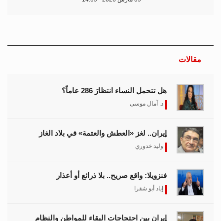
مقالات
هل تتحمل النساء انتظارَ 286 عاماً؟
د. آمال موسى
إيران.. لغز «العطش والعتمة» في بلاد الغاز
وليد خدوري
فنزويلا: واقع صريح.. بلا ذرائع أو أعذار
إياد أبو شقرا
إيران بين احتجاجات البقاء للمواطن والنظام