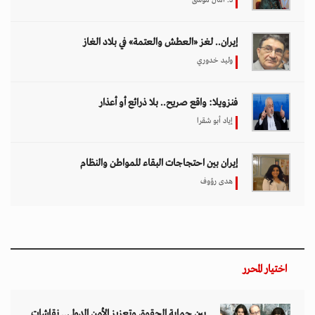
إيران.. لغز «العطش والعتمة» في بلاد الغاز
وليد خدوري
فنزويلا: واقع صريح.. بلا ذرائع أو أعذار
إياد أبو شقرا
إيران بين احتجاجات البقاء للمواطن والنظام
هدى رؤوف
اختيار المحرر
بين حماية الحقوق وتعزيز الأمن الدولي.. نقاشات