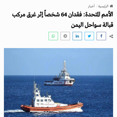
v
الرئيسية
أخبار
i
الأمم المتحدة: فقدان 64 شخصاً إثر غرق مركب
g
a
قبالة سواحل اليمن
t
i
o
n