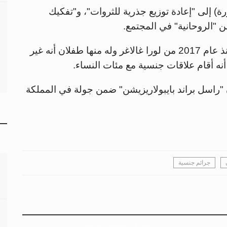
م 2014، دعا في كتابه Revolution (ثورة) إلى "إعادة توزيع جذرية للثروات"، و"تفكيك
 "الروحانية" في المجتمع.
ولدى قيام حركة "مي تو"، أكّد براند المتزوج منذ عام 2017 من لورا غالاغر وله منها طفلان أنه غير
نه أقام علاقات جنسية مع مئات النساء.
ن "راسل براند بايبولاريزيشن" ضمن جولة في المملكة
جرائم جنسية