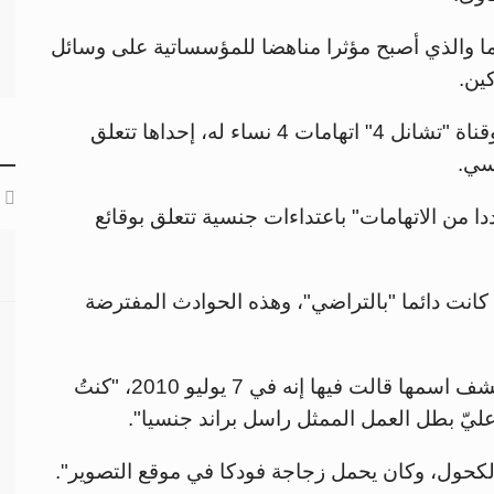
تحقيقا في حق الكوميدي البالغ 48 عاما والذي أصبح مؤثرا مناهضا للمؤسساتية على وسائل
ين.
وفي منتصف سبتمبر، كشفت "صنداي تايمز" وقناة "تشانل 4" اتهامات 4 نساء له، إحداها تتعلق
سي.
 من الاتهامات" باعتداءات جنسية تتعلق بوقائع
ه كانت دائما "بالتراضي"، وهذه الحوادث المفترضة
ورُفعت شكوى نيويورك من جانب امرأة لم يكشف اسمها قالت فيها إنه في 7 يوليو 2010، "كنتُ
ليّ بطل العمل الممثل راسل براند جنسيا".
 الكحول، وكان يحمل زجاجة فودكا في موقع التصوير".