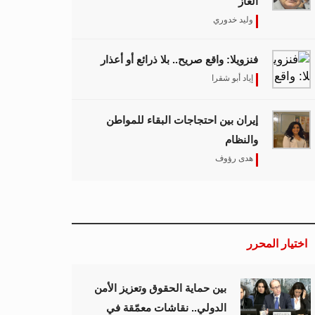
الغاز
وليد خدوري
فنزويلا: واقع صريح.. بلا ذرائع أو أعذار
إياد أبو شقرا
إيران بين احتجاجات البقاء للمواطن
والنظام
هدى رؤوف
اختيار المحرر
بين حماية الحقوق وتعزيز الأمن
الدولي.. نقاشات معمّقة في