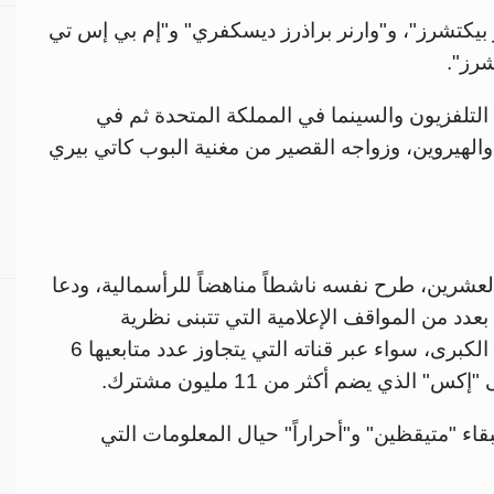
بيكتشرز"، و"وارنر براذرز ديسكفري" و"إم بي إس تي
شرز".
لتلفزيون والسينما في المملكة المتحدة ثم في
والهيروين، وزواجه القصير من مغنية البوب كاتي بيري
عشرين، طرح نفسه ناشطاً مناهضاً للرأسمالية، ودعا
 بعدد من المواقف الإعلامية التي تتبنى نظرية
المؤامرة والمناهضة للقاحات ولوسائل الإعلام الكبرى، سواء عبر قناته التي يتجاوز عدد متابعيها 6
ذي يضم أكثر من 11 مليون مشترك.
اء "متيقظين" و"أحراراً" حيال المعلومات التي