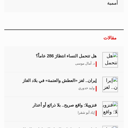
مقالات
هل تتحمل النساء انتظارَ 286 عاماً؟
د. آمال موسى
إيران.. لغز «العطش والعتمة» في بلاد الغاز
وليد خدوري
فنزويلا: واقع صريح.. بلا ذرائع أو أعذار
إياد أبو شقرا