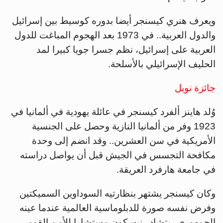
ويعرف هنري كيسنجر أيضا بدوره كوسيط بين إسرائيل
والدول العربية.. في 1973 بعد الهجوم المباغت للدول
العربية على إسرائيل، نظم جسرا جويا كبيرا لمد
الحليف الإسرائيلي بالأسلحة.
جائزة نوبل
وُلد هاينز ألفرد كيسنجر في عائلة يهودية في ألمانيا في
1923 وفر من ألمانيا النازية وحصل على الجنسية
الأمريكية في سن العشرين.. وقد انضم إلى وحدة
مكافحة التجسس في الجيش قبل أن يواصل دراسته
في جامعة هارفرد العريقة.
وكان كيسنجر يشتهر بنظارتيه السوداوين السميكتين
وفرض نفسه صورة للدبلوماسية العالمية عندما عينه
الجمهوري ريتشادر نيسكون مستشارا للأمن القومي