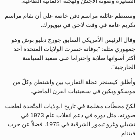
الصغيرة وصوته الأجشّ ولهجته الألمانية الطاغية.
وستنظم عائلته مراسم دفن خاصة على أن تقام مراسم
تكريم عامة في وقت لاحق في نيويورك.
وقال الرئيس الأمريكي السابق جورج دبليو بوش وهو
جمهوري مثله: "بوفاته خسرت الولايات المتحدة أحد
أكثر أصواتها صلابة واحتراما على صعيد السياسة
الخارجية".
وأطلق كيسنجر عجلة التقارب بين واشنطن وكلّ من
موسكو وبكين في سبعينيات القرن الماضي.
لكنّ محطّات مظلمة في تاريخ الولايات المتّحدة لطخت
صورته، مثل دوره في دعم انقلاب عام 1973 في
تشيلي وغزو تيمور الشرقية في 1975، فضلاً عن حرب
فيتنام.