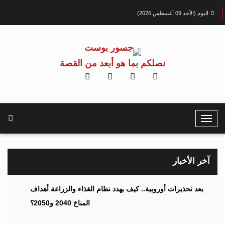
اليوم (الأحد 09 أغسطس 2026)
نصلكم بما هو أبعد من القصة
T
o
g
g
آخر الأخبار
l
e
بعد تحذيرات أوروبية.. كيف يهدد نظام الغذاء والزراعة أهداف
N
المناخ 2040 و2050؟
a
v