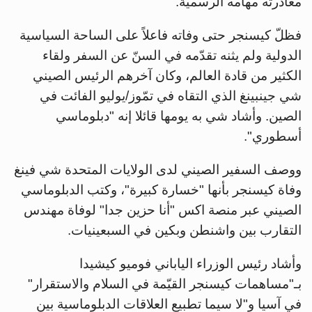
مغادرته مهامه الرسمية.
فظلّ كيسنجر حتى وفاته فاعلاً على الساحة السياسية
الدولية ولم يثنه تقدّمه في السنّ عن السفر ولقاء
الكثير من قادة العالم، وكان آخرهم الرئيس الصيني
شي جينبينغ الذي التقاه في تمّوز/يوليو الفائت في
الصين. وأشاد شي به يومها قائلا إنه "دبلوماسي
أسطوري".
ووصف السفير الصيني لدى الولايات المتحدة شي فينغ
وفاة كيسنجر بأنها "خسارة كبيرة"، وكتب الدبلوماسي
الصيني عبر منصة اكس "أنا حزين جدا" لوفاة مهندس
التقارب بين واشنطن وبكين في السبعينيات.
وأشاد رئيس الوزراء الياباني فوميو كيشيدا
بـ"مساهمات كيسنجر القيّمة في السلام والاستقرار"
في آسيا و"لا سيما تطبيع العلاقات الدبلوماسية بين