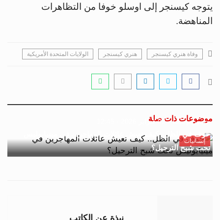
يتوجه كيسنجر إلى اوسلو خوفا من التظاهرات
المناهضة.
وفاة هنري كيسنجر
هنري كيسنجر
الولايات المتحدة الأمريكية
موضوعات ذات صلة
جسور بوست
02 فبراير 2026 - 12:45
خوف في الظل.. كيف تعيش عائلات المهاجرين في مينيابوليس
إنسانيات
تحت شبح الترحيل؟
نبذة عن الكاتب