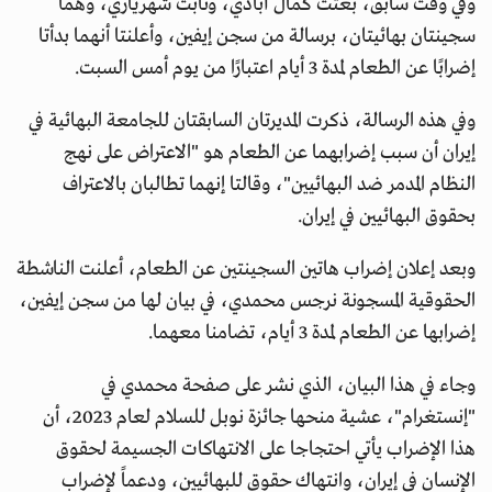
وفي وقت سابق، بعثت كمال آبادي، وثابت شهرياري، وهما
سجينتان بهائيتان، برسالة من سجن إيفين، وأعلنتا أنهما بدأتا
إضرابًا عن الطعام لمدة 3 أيام اعتبارًا من يوم أمس السبت.
وفي هذه الرسالة، ذكرت المديرتان السابقتان للجامعة البهائية في
إيران أن سبب إضرابهما عن الطعام هو "الاعتراض على نهج
النظام المدمر ضد البهائيين"، وقالتا إنهما تطالبان بالاعتراف
بحقوق البهائيين في إيران.
وبعد إعلان إضراب هاتين السجينتين عن الطعام، أعلنت الناشطة
الحقوقية المسجونة نرجس محمدي، في بيان لها من سجن إيفين،
إضرابها عن الطعام لمدة 3 أيام، تضامنا معهما.
وجاء في هذا البيان، الذي نشر على صفحة محمدي في
"إنستغرام"، عشية منحها جائزة نوبل للسلام لعام 2023، أن
هذا الإضراب يأتي احتجاجا على الانتهاكات الجسيمة لحقوق
الإنسان في إيران، وانتهاك حقوق للبهائيين، ودعماً لإضراب