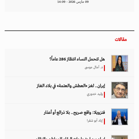
09 مارس 2026 - 14:09
مقالات
هل تتحمل النساء انتظارَ 286 عاماً؟
د. آمال موسى
إيران.. لغز «العطش والعتمة» في بلاد الغاز
وليد خدوري
فنزويلا: واقع صريح.. بلا ذرائع أو أعذار
إياد أبو شقرا