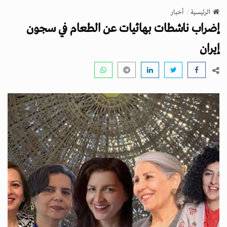
v
الرئيسية
أخبار
i
إضراب ناشطات بهائيات عن الطعام في سجون
g
a
إيران
t
i
o
n