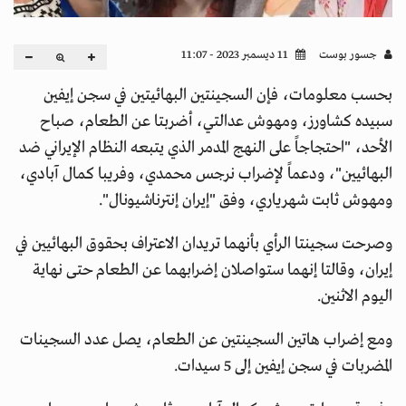
جسور بوست
11 ديسمبر 2023 - 11:07
بحسب معلومات، فإن السجينتين البهائيتين في سجن إيفين
سبيده كشاورز، ومهوش عدالتي، أضربتا عن الطعام، صباح
الأحد، "احتجاجاً على النهج المدمر الذي يتبعه النظام الإيراني ضد
البهائيين"، ودعماً لإضراب نرجس محمدي، وفريبا كمال آبادي،
ومهوش ثابت شهرياري، وفق "إيران إنترناشيونال".
وصرحت سجينتا الرأي بأنهما تريدان الاعتراف بحقوق البهائيين في
إيران، وقالتا إنهما ستواصلان إضرابهما عن الطعام حتى نهاية
اليوم الاثنين.
ومع إضراب هاتين السجينتين عن الطعام، يصل عدد السجينات
المضربات في سجن إيفين إلى 5 سيدات.