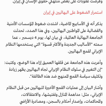
وفرضت عقوبات على بعض منتهكي حقوق الإنسان في إيران.
استمرار الضغوط على البهائيين في إيران
يذكر أنه في الأسابيع الماضية، اشتدت ضغوط المؤسسات الأمنية
والقضائية على المواطنين البهائيين، وفي هذا الصدد، تحدثت
الجامعة البهائية العالمية، في بيان لها، يوم 4 ديسمبر ، عما
سمته "الأساليب الجديدة والأكثر قسوة" التي يستخدمها النظام
الإيراني لقمع البهائيين.
وأعربت هذه الجامعة عن قلقها العميق إزاء هذا الوضع، وكتبت:
"إن التغيير في سلوك النظام الإيراني تجاه البهائيين يظهر زيادة
وتكثيف سياسة القمع الممنهج ضد هذه الطائفة".
وأشار البيان إلى عمليات القمع الأخيرة للبهائيين من قبل النظام
الإيراني، مثل: مداهمة المنازل وتفتيشها، والاعتقالات،
والمحاكمات، وإصدار أحكام بالسجن، ومصادرة الأراضي