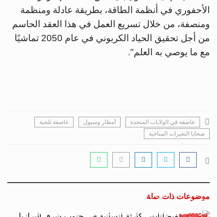
الأحفوري في أنظمة الطاقة، بطريقة عادلة ومنظمة
ومنصفة، من خلال تسريع العمل في هذا العقد الحاسم
من أجل تحقيق الحياد الكربوني في عام 2050 تماشيًا
مع ما يوصي به العلم".
عاصفة في الولايات المتحدة
أمطار وسيول
عاصفة ثلجية
ضحايا التغيرات المناخية
موضوعات ذات صلة
جسور بوست
27 فبراير 2026 - 09:42
جراء الفيضانات.. كارثة إنسانية في جنوب شرق البرازيل مع