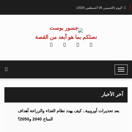
اليوم (الخميس 06 أغسطس 2026)
نصلكم بما هو أبعد من القصة
T
o
g
g
آخر الأخبار
l
e
بعد تحذيرات أوروبية.. كيف يهدد نظام الغذاء والزراعة أهداف
N
المناخ 2040 و2050؟
a
v