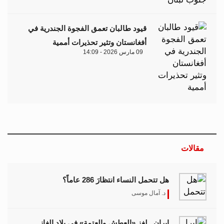
قيود طالبان تعمق الفجوة الجندرية في
أفغانستان وتثير تحذيرات أممية
09 مارس 2026 - 14:09
مقالات
هل تتحمل النساء انتظارَ 286 عاماً؟
د. آمال موسى
إيران.. لغز «العطش والعتمة» في بلاد الغاز