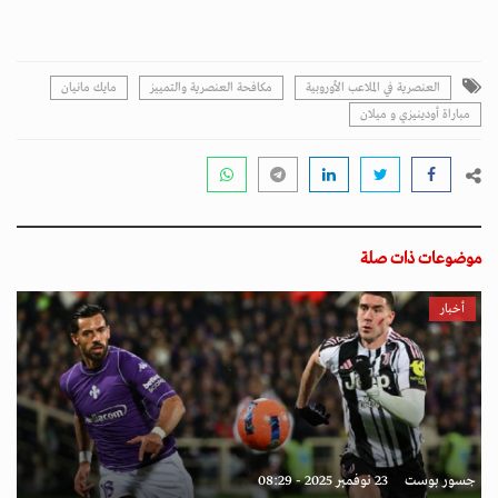
العنصرية في الملاعب الأوروبية
مكافحة العنصرية والتمييز
مايك مانيان
مباراة أودينيزي و ميلان
موضوعات ذات صلة
أخبار
جسور بوست
23 نوفمبر 2025 - 08:29