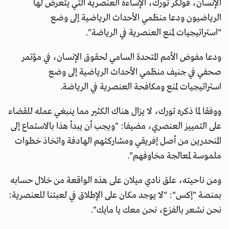
الإنسان، فولكر تورك، الإساءة العنصرية التي يتعرض لها
الرياضيون ودعا منظمي الأحداث الرياضية إلى وضع
"استراتيجيات لمنع العنصرية في الرياضة".
ودعا مفوض الأمم المتحدة السامي لحقوق الإنسان، في مؤتمر
صحفي في جنيف منظمي الأحداث الرياضية إلى وضع
استراتيجيات لمنع ومكافحة العنصرية في الرياضة.
ووفقا لما ذكره تورك، لا يزال هناك الكثير مما ينبغي عمله للقضاء
على التمييز العنصري، مضيفا: "ويجب أن يبدأ هذا بالاستماع إلى
المنحدرين من أصل إفريقي ومشاركتهم الهادفة واتخاذ خطوات
ملموسة لمعالجة مخاوفهم".
ومن ناحيته، علق نادي ميلان على هذه الواقعة من خلال حسابه
بمنصة "إكس": "لا يوجد مكان على الإطلاق في لعبتنا للعنصرية:
نحن نشعر بالفزع، نحن معك يا مايك".