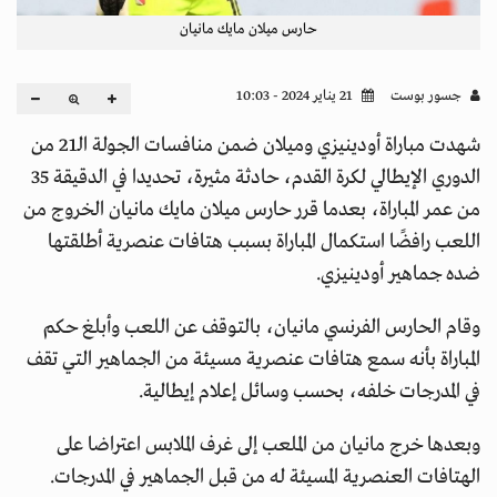
حارس ميلان ​مايك مانيان
جسور بوست
21 يناير 2024 - 10:03
شهدت مباراة أودينيزي و​ميلان​ ضمن منافسات الجولة الـ21 من ​
الدوري الإيطالي لكرة القدم، حادثة مثيرة، تحديدا في الدقيقة 35
من عمر المباراة، بعدما قرر حارس ميلان ​مايك مانيان​ الخروج من
اللعب رافضًا استكمال المباراة بسبب هتافات عنصرية أطلقتها
ضده جماهير أودينيزي.
وقام الحارس الفرنسي مانيان، بالتوقف عن اللعب وأبلغ حكم
المباراة بأنه سمع هتافات عنصرية مسيئة من الجماهير التي تقف
في المدرجات خلفه، بحسب وسائل إعلام إيطالية.
وبعدها خرج مانيان من الملعب إلى غرف الملابس اعتراضا على
الهتافات العنصرية المسيئة له من قبل الجماهير في المدرجات.