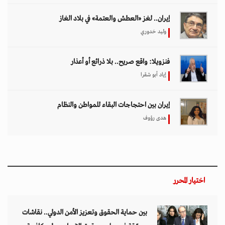
إيران.. لغز «العطش والعتمة» في بلاد الغاز
وليد خدوري
فنزويلا: واقع صريح.. بلا ذرائع أو أعذار
إياد أبو شقرا
إيران بين احتجاجات البقاء للمواطن والنظام
هدى رؤوف
اختيار المحرر
بين حماية الحقوق وتعزيز الأمن الدولي.. نقاشات