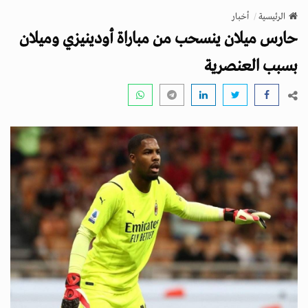
v
الرئيسية
أخبار
i
حارس ميلان ينسحب من مباراة أودينيزي وميلان
g
a
بسبب العنصرية
t
i
o
n