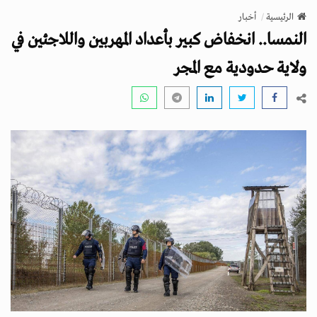
v
الرئيسية
أخبار
i
النمسا.. انخفاض كبير بأعداد المهربين واللاجئين في
g
a
ولاية حدودية مع المجر
t
i
o
n