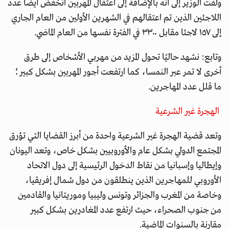
ولفت الوزير إلى أنه بالإضافة إلى اعتقال المهربين انخفض أيضًا عدد
اللاجئين الذين تم اعتقالهم في الشهرين الأولين من العام الجاري
إلى ١٥٧ لاجئا مقابل ٣٣٠٠ في الفترة نفسها من العام الماضي.
وتابع: نشهد حاليًا تحول المزيد من مهربي الأشخاص إلى طرق
أخرى لا تمر عبر النمسا، كما ارتفعت أجور المهربين بشكل كبير؛
ما قلل عدد المهاجرين.
الهجرة غير الشرعية
وتعد قضية الهجرة غير الشرعية واحدة من أبرز القضايا التي تؤرق
المجتمع الدولي بشكل عام والأوروبيين بشكل خاص، وتعد اليونان
وإيطاليا وإسبانيا من نقاط الدخول الرئيسية إلى دول الاتحاد
الأوروبي للمهاجرين الذين ينطلقون من دول شمال إفريقيا،
وخاصة من المغرب والجزائر وتونس وليبيا وموريتانيا والقادمين
من جنوب الصحراء، حيث ارتفع عدد المغادرين بشكل كبير
مقارنة بالسنوات الماضية.