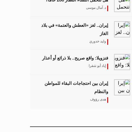
د. آمال موسى
إيران.. لغز «العطش والعتمة» في بلاد
الغاز
وليد خدوري
فنزويلا: واقع صريح.. بلا ذرائع أو أعذار
إياد أبو شقرا
إيران بين احتجاجات البقاء للمواطن
والنظام
هدى رؤوف