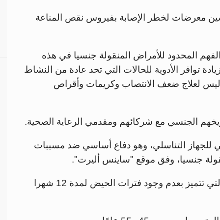
سين معرضات لخطر الإصابة بفيروس نقص المناعة
الفهم المحدود للأمراض المنقولة جنسيا في هذه
يادة توافر الأدوية للحالات التي تحد عادة من النشاط
لاليس لعلاج ضعف الانتصاب وكريمات وأقراص
اريخهم الجنسي مع شركائهم ومقدمي الرعاية الصحية.
ي للجهاز التناسلي، وهو دفاع أساسي ضد مسببات
قولة جنسيا، وفق موقع "ساينس أليرت".
وانقطاع الطمث هو المرحلة في حياة المرأة التي تتميز بعدم وجود فترات الحيض لمدة 12 شهرا