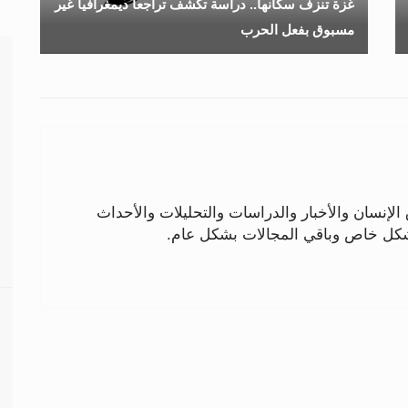
غزة تنزف سكانها.. دراسة تكشف تراجعاً ديمغرافياً غير
مسبوق بفعل الحرب
لإنسان والأخبار والدراسات والتحليلات والأحداث
بشكل خاص وباقي المجالات بشكل عام.