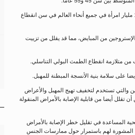
بين سن 45 و55 عامًا.
ومن المقدر أنه بحلول عام 2030، سيكون 1.2 مليار امرأة في جميع أنحاء العالم في سن انقطاع
لإستروجين من المبايض، مما قد يقلل من تزييت
من متلازمة انقطاع الطمث البولي التناسلي.
ا على سلامة بنية الأنسجة المبطنة للمهبل.
ن والتي تستخدم لتخفيف تهيج المهبل والأعراض
أن تقلل أيضا من قابلية الإصابة بالأمراض المنقولة
ية المساعدة في تقليل خطر الإصابة بالأمراض
يم المشورة لهم باستمرار حول ممارسات الجنس