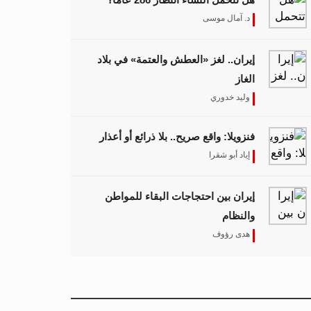
د. آمال موسى
إيران.. لغز «العطش والعتمة» في بلاد
الغاز
وليد خدوري
فنزويلا: واقع صريح.. بلا ذرائع أو أعذار
إياد أبو شقرا
إيران بين احتجاجات البقاء للمواطن
والنظام
هدى رؤوف