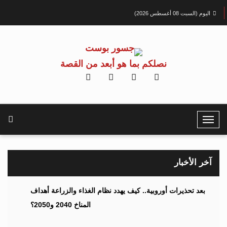
اليوم (السبت 08 أغسطس 2026)
نصلكم بما هو أبعد من القصة
T
o
g
g
آخر الأخبار
l
e
بعد تحذيرات أوروبية.. كيف يهدد نظام الغذاء والزراعة أهداف
N
المناخ 2040 و2050؟
a
v