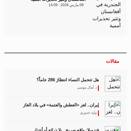
09 مارس 2026 - 14:09
مقالات
هل تتحمل النساء انتظارَ 286 عاماً؟
د. آمال موسى
إيران.. لغز «العطش والعتمة» في بلاد الغاز
وليد خدوري
فنزويلا: واقع صريح.. بلا ذرائع أو أعذار