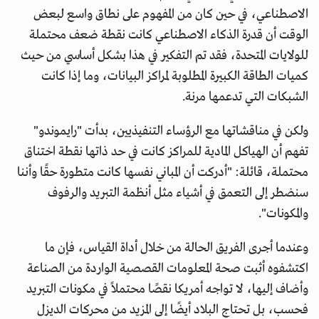
الاصطناعي، في حين كان من المفهوم على نطاق واسع لبعض
الوقت أن قدرة الذكاء الاصطناعي كانت نقطة ضعف محتملة
للولايات المتحدة، فقد تم التفكير في هذا بشكل أساسي من حيث
كميات الطاقة الكبيرة المطلوبة لمراكز البيانات، وما إذا كانت
الشبكات التي تدعمها مرنة.
ولكن في مناقشاتها مع الرؤساء التنفيذيين، بدأت "رايموندو"
تفهم أن الهياكل المادية للمراكز كانت في حد ذاتها نقطة اختناق
محتملة، قائلة: "أدركت أن المباني نفسها كانت متطورة حقًا وأننا
سنضطر إلى التعمق في أشياء مثل أنظمة التبريد والرفوف
والمكونات".
وعندما أجرى الفريق الحالة من خلال أداة القياس، فإن ما
اكتشفوه أثبت صحة المعلومات القصصية الواردة من الصناعة
وأضاف إليها، لا تواجه أمريكا نقصًا محتملاً في مكونات التبريد
فحسب، بل تحتاج البلاد أيضًا إلى المزيد من محركات الديزل