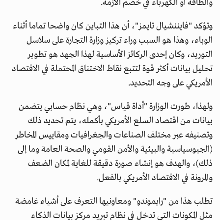
والطاقة أو الكهرباء في خضم الأزمة.
وتؤكد "فايننشيال تايمز"، أن هذا التباين كان واضحا تماما أثناء
الوباء، وهذا هو السبب وراء تركيز وزارة التجارة على سلاسل
التوريد، وكان إحدى الركائز الأساسية لهذا الجهد هو تطوير
تحليل بيانات أكثر قوة لتتبع نقاط الاختناق المحتملة في الاقتصاد
الأمريكي على وجه التحديد.
ولهذا، طورت الوزارة "أداة قياس"، وهي نظام حسابي يتضمن
بيانات من اقتصاد السلع الأمريكي بأكمله، يتم تحديد ذلك
وتصنيفه عبر مختلف الصناعات والجغرافيات ومقاييس المخاطر
(الجيوسياسية والبيئية والأمن القومي والصحة العامة وما إلى
ذلك)، والهدف هو إنشاء صورة دقيقة للغاية لمكان الضعف
والمرونة في الاقتصاد الأمريكي بالفعل.
تطلب هذا من "رايموندو" ومعاونيها التعرف على أشياء غامضة
مثل المكونات التي تدخل في نظام تبريد مركز بيانات الذكاء