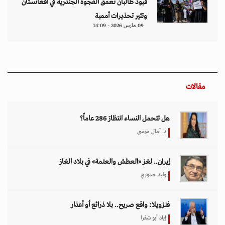
قيود طالبان تعمق الفجوة الجندرية في أفغانستان
وتثير تحذيرات أممية
09 مارس 2026 - 14:09
مقالات
هل تتحمل النساء انتظارَ 286 عاماً؟
د. آمال موسى
إيران.. لغز «العطش والعتمة» في بلاد الغاز
وليد خدوري
فنزويلا: واقع صريح.. بلا ذرائع أو أعذار
إياد أبو شقرا