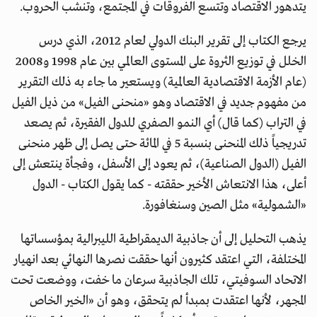
يتدهور الاقتصاد وتتسع الفروقات في المجتمع، وتنشب الحروب.
يرجع الكتاب إلى تقرير البنك الدولي لعام 2012، الذي درس
الخلل في توزيع الثروة على المستوى العالمي بين عام 1998 و2008
(عام الأزمة الاقتصادية العالمية) ويستعير ما جاء به ذلك التقرير
من مفهوم جديد في الاقتصاد وهو «منحنى الفيل» من ذيل الفيل
في التراب (كما قال) أي النمو الصفري للدول الفقيرة، ثم يصعد
تدريجياً ذلك المنحنى بنسبة 5 في المائة حتى يصل إلى ظهر منحنى
الفيل (الدول الصناعية)، ثم يعود إلى الأسفل، وفجأة ينتعش إلى
أعلى، هذا الانتعاش الأخير حققته - كما يقول الكتاب - الدول
«الشمولية» مثل الصين وسنغافورة.
يذهب التحليل إلى أن جاذبية الديمقراطية الليبرالية بمؤسساتها
المختلفة، التي اعتقد كثيرون أنها حققت نصرها النهائي بعد انهيار
الاتحاد السوفيتي، تلك الجاذبية سرعان ما خفت، ووضعت تحت
المجهر، لأنها اعتقدت بمبدأ لم يتحقق، وهو أن «الخير الخاص