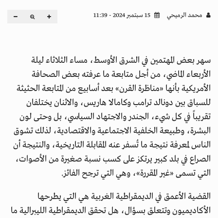
محمد الرميحي
15 سبتمبر 2024 - 11:39
سهر بعض المهتمين في الشرق الأوسط، مساء الثلاثاء ليلة
الأربعاء الماضي، من أجل متابعة ما عرفته بعض الصحافة
الأمريكية بأنها «مناظرة القرن» بعد أسابيع من المتابعة الحثيثة
للسباق بين دونالد ترامب وكامالا هاريس، والاثنان يختلفان
تقريباً في كل شيء، الجندر والاجتهاد السياسي، بل وحتى لون
البشرة، وطبيعة الخلفية الاجتماعية والاقتصادية، لذلك تشوق
الناس لمعرفة نتيجة ما تُسفر عنه المقابلة التاريخية، والنتيجة أن
الصراع في بلد كبير يرتكز على كسب نسبة صغيرة من الأصوات،
التي تسمى «غير المقررة»، وهي التي ترجح الفائز.
القضية الأعمق في الديمقراطية الغربية هي التي يطرحها
الأكاديميون وتتعلق بسؤال، هل تحقق الديمقراطية الليبرالية ما