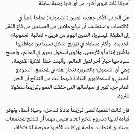
أميركا ذات فروق أكبر، من أي فترة زمنية سابقة.
على الجانب الآخر حققت الصين (الشمولية) نجاحاً باهراً في
الاقتصاد، واستطاعت أن ترفع ملايين من الصينيين من قاع الفقر
إلى الطبقة الميسورة، الصين اليوم من فريق «العالمية الجنوبية»
الجديدة، وأكثر مساواة في توزيع الدخل نسبياً بين مواطنيها
والأغزر إنتاجاً والأرخص، وأقوى أسطول بحري في العالم، وأصبح
نموذجها خياراً آخر لدول العالم، وأثبتت خطأ الفكرة القديمة،
وهي أن الشمولية بالضرورة تنحاز لقلة في المجتمع، النموذج
الصيني والسنغافوري القيادة فيهما ثبت من النتائج أن الخير
العام جزء كبير في سياساتها التي حققت النمو وتوزيعاً معقولاً
للثروة.
فإن كانت التنمية تعني توزيعاً عادلاً للدخل، وحياة آمنة، وتوفر
قيادة لديها مشروع للخير العام فليس مهماً أن تتمتع المجتمعات
بصناديق انتخاب، خاصة إن كانت الأخيرة معرضة للاختطاف