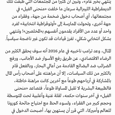
ينتهي بخير عام»، وتبين أن كثيراً من المجتمعات التي طبقت تلك
الديمقراطية الليبرالية سرعان ما خلفت «منحنى الفيل» في
مجتمعاتها، أي أصحاب دخول ضخمة من جهة، وفقراء من
جهة أخرى، وتحولت الممارسة إلى «أوتوقراطية انتخابية» لفرد
واحد أو عدد من الأفراد يقدمون أنفسهم بـ«المخلصين»! وتنتهي
بشكل انتخابي شكلي، تفرز قيادات قد تكون غير ناضجة سياسياً.
المثال، وعد ترامب ناخبيه في عام 2016 أنه سوف يحقق الكثير من
الرضاء الاقتصادي، عن طريق رفع الأسوار ضد الأجانب، ورفع
الضرائب ضد البضائع القادمة من أعالي البحار، وبالفعل قام
بالكثير من تلك السياسات، إلا أن مراهنته على أصحاب رأس المال
بالمشاركة في أرباحهم طوعاً مع آخرين كانت مراهنة خاطئة،
فالطبيعة البشرية لا تقبل المساواة طوعاً، فتصاعد «منحنى
الفيل» في آخر سنوات حكمه، لقلة غنية وأغلبية تحت المتوسطة
وحجم كبير من الفقراء، ولسوء الحظ مع اجتياح جائحة كورونا
للعالم وأميركا، التي قرر أن يستهين بها، أصبحت الدخول في