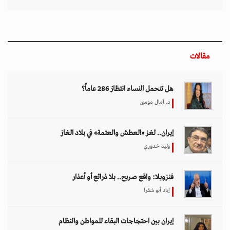
مقالات
هل تتحمل النساء انتظارَ 286 عاماً؟
د. آمال موسى
إيران.. لغز «العطش والعتمة» في بلاد الغاز
وليد خدوري
فنزويلا: واقع صريح.. بلا ذرائع أو أعذار
إياد أبو شقرا
إيران بين احتجاجات البقاء للمواطن والنظام