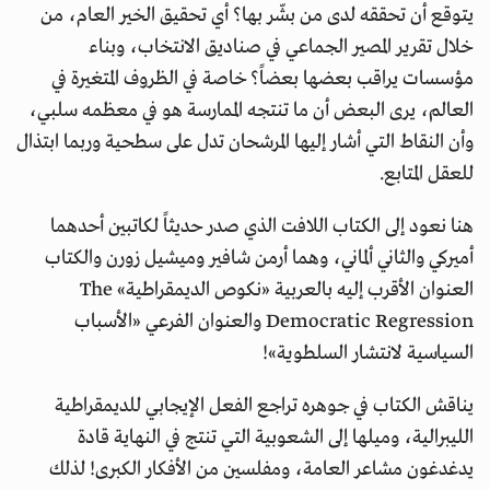
يتوقع أن تحققه لدى من بشّر بها؟ أي تحقيق الخير العام، من
خلال تقرير المصير الجماعي في صناديق الانتخاب، وبناء
مؤسسات يراقب بعضها بعضاً؟ خاصة في الظروف المتغيرة في
العالم، يرى البعض أن ما تنتجه الممارسة هو في معظمه سلبي،
وأن النقاط التي أشار إليها المرشحان تدل على سطحية وربما ابتذال
للعقل المتابع.
هنا نعود إلى الكتاب اللافت الذي صدر حديثاً لكاتبين أحدهما
أميركي والثاني ألماني، وهما أرمن شافير وميشيل زورن والكتاب
العنوان الأقرب إليه بالعربية «نكوص الديمقراطية» The
Democratic Regression والعنوان الفرعي «الأسباب
السياسية لانتشار السلطوية»!
يناقش الكتاب في جوهره تراجع الفعل الإيجابي للديمقراطية
الليبرالية، وميلها إلى الشعوبية التي تنتج في النهاية قادة
يدغدغون مشاعر العامة، ومفلسين من الأفكار الكبرى! لذلك