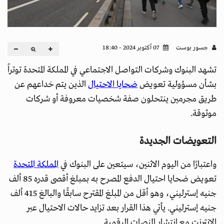
جسور بوست
07 أكتوبر 2024 - 18:40
تشهد البنوك وشركات التواصل الاجتماعي في المملكة المتحدة توتراً
بشأن مسؤولية تعويض
ضحايا الاحتيال
الذين يتم خداعهم عن
طريق مجرمين ينتحلون صفة شخصيات معروفة أو شركات
موثوقة.
التعويضات الجديدة
واعتبارًا من اليوم الاثنين، سيتعين على البنوك في
المملكة المتحدة
تعويض ضحايا احتيال الدفع المصرح به بمبلغ أقصى قدره 85 ألف
جنيه إسترليني، وهو أقل من المبلغ المقترح سابقًا والبالغ 415 ألف
جنيه إسترليني. يأتي هذا القرار بعد تزايد حالات الاحتيال عبر
الإنترنت مع انتشار المنصات الرقمية.