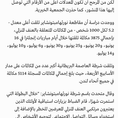
لكن من المرجح أن تكون المعدلات أعلى من الأرقام التي توصل
إليها هذا المنشور، كما حذرت الجمعية الخيرية.
ووجدت دراسة أن مقاطعة نورثهامبتونشاير تلقت أعلى معدل -
5.2 لكل 1000 شخص - من المكالمات المتعلقة بالعنف المنزلي،
بإجمالي 3875 مكالمة تلقتها خلال أيام مباريات إنجلترا في 16
يونيو، و20 يونيو، و25 يونيو، و30 يونيو، و6 يوليو، و10 يوليو،
و14 يوليو.
وتلقت شرطة العاصمة البريطانية أكبر عدد من المكالمات على مدار
الأسابيع الأربعة، حيث بلغ إجمالي المكالمات المسجلة 5114 مكالمة
في جميع أنحاء لندن.
وقال متحدث باسم شرطة نورثهامبتونشاير: "خلال البطولة التي
استمرت شهرًا، قام الضباط بزيارات استباقية لأولئك الذين
يعتبرون مرتكبي العنف المنزلي المعرضين للخطر بالإضافة إلى
استخدام وسائل التواصل الاجتماعي لتوجيه الأشخاص إلى