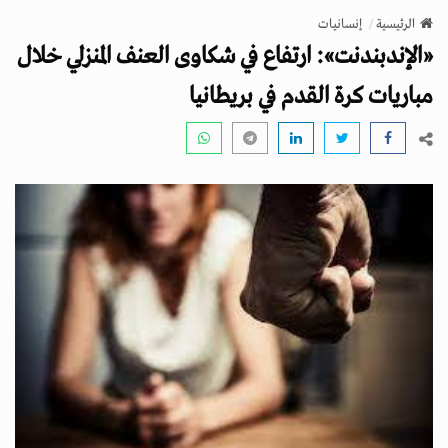
v
الرئيسية
إنسانيات
i
«الإندبندنت»: ارتفاع في شكاوى العنف المنزلي خلال
g
a
مباريات كرة القدم في بريطانيا
t
i
o
n