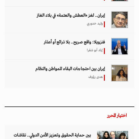
إيران.. لغز «العطش والعتمة» في بلاد الغاز
وليد خدوري
فنزويلا: واقع صريح.. بلا ذرائع أو أعذار
إياد أبو شقرا
إيران بين احتجاجات البقاء للمواطن والنظام
هدى رؤوف
اختيار المحرر
بين حماية الحقوق وتعزيز الأمن الدولي.. نقاشات