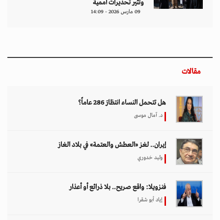
وتثير تحذيرات أممية
09 مارس 2026 - 14:09
مقالات
هل تتحمل النساء انتظارَ 286 عاماً؟
د. آمال موسى
إيران.. لغز «العطش والعتمة» في بلاد الغاز
وليد خدوري
فنزويلا: واقع صريح.. بلا ذرائع أو أعذار
إياد أبو شقرا