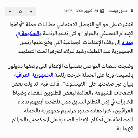
جسور بوست
24 أكتوبر 2024 - 23:03
انتشرت على مواقع التوصل الاجتماعي مطالبات حملة "أوقفوا
الإعدام التعسفي بالعراق" والتى تدعو الرئاسة و
الحكومة في
بغداد
إلى وقف الإعدامات الجماعية التي وقّع عليها رئيس
الجمهورية عبد اللطيف رشيد لنزلاء اعترفوا تحت التعذيب.
وضجت منصات التواصل بعمليات الإعدام التي وصفها مدونون
بالمسيسة وردا على الحملة خرجت رئاسة
الجمهورية العراقية
ببيان عبر صفحتها على "الفيسبوك"، قالت فيه: تداولت بعض
الصفحات المشبوهة ،العائدة لبعض المطلوبين للقضاء وضباط
المخابرات في زمن النظام السابق ممن تلطخت أيديهم بدماء
العراقيين، خبرا مفاده صدور مراسيم جمهورية بالجملة
للمصادقة على أحكام الإعدام الصادرة على المحكومين بالجرائم
الإرهابية.