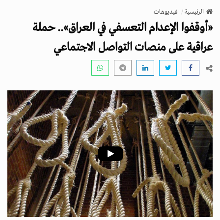
v
الرئيسية
فيديوهات
i
«أوقفوا الإعـدام التعسفي في العراق».. حملة
g
a
عراقية على منصات التواصل الاجتماعي
t
i
o
n