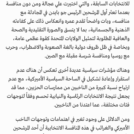
للانتخابات السابقة، والتي اختيرت علي عجالة ومن دون منافسة
بعدما تعثر أول المرشحين الرئيس جو بايدن في المجادلة مع
منافسه، وبات واضحاً تقدم عمره وانعكاس ذلك على كفاءته
الذهنية والجسمانية، بما لا يتسق والصورة التقليدية والصحة
والعافية المطلوبة لتمثيل الولايات المتحدة كقوة عظمى عامة،
وبخاصة في ظل ظروف دولية بالغة الصعوبة والاضطراب، وحرب
مع روسيا ومنافسة شرسة مقبلة مع الصين.
وهناك مؤشرات سياسية عديدة أخرى تعكس أن هناك عدم
استقرار وإعادة تشكيل في الساحة السياسية الأميركية، مع عدم
ارتياح نسبة كبيرة من الناخبين من ممارسات الحزبين، مما قد
يجعل نتيجة الانتخابات الرئاسية والنيابية تحسم وفقاً لتوجهات
فئات مختلفة، عما اعتدنا من الناخبين.
ومن الدلائل على وجود تغير في اهتمامات وتوجهات الناخب
الأميركي والغرائب في هذه المنافسة الانتخابية أن أحد المرشحين