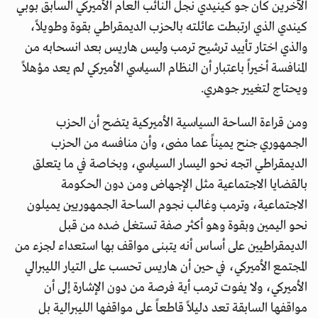
الآخرين كان جو كينيدي نجل النائب العام الأميركي السابق بوبي
كيندي الذي ارتبطت عائلته بالحزب الديمقراطي بقوة وطويلاً،
والذي اختار تأييد ترشيح ترمب وليس هاريس بعد انسحابه من
المنافسة أخيراً باعتبار أن النظام السياسي الأميركي لم يعد مؤهلاً
ويحتاج لتغيير جوهري.
ومن قراءة الساحة السياسية الأميركية يتضح أن الحزب
الجمهوري جنح يميناً عما مضى، وأن منافسه من الحزب
الديمقراطي اتجه نحو اليسار السياسي، وبخاصة في ما يتعلق
بالقضايا الاجتماعية مثل الإجهاض ومن دون الحكومة
الاجتماعية، وترمب وغالب نجوم الساحة الجمهوريين يميلون
نحو اليمين وبقوة وهو أكثر صفة تستغل ضده من قبل
الديمقراطيين على أساس أنه يتبنى مواقف بها استعداء لجزء من
المجتمع الأميركي، في حين أن هاريس تحسب على التيار الليبرالي
الأميركي، ولا يفوت ترمب أية فرصة من دون الإشارة إلى أن
مواقفها السابقة تعد دليلاً قاطعاً على مواقفها الليبرالية بل