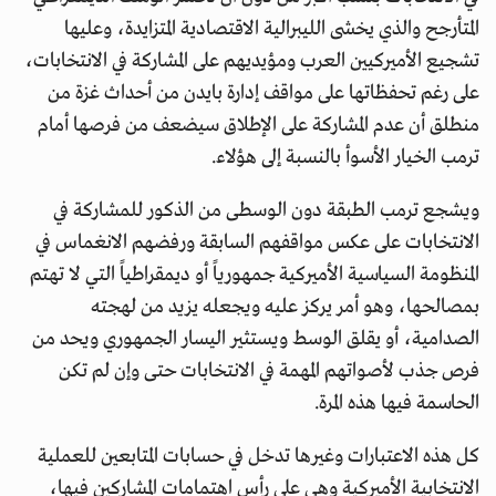
المتأرجح والذي يخشى الليبرالية الاقتصادية المتزايدة، وعليها
تشجيع الأميركيين العرب ومؤيديهم على المشاركة في الانتخابات،
على رغم تحفظاتها على مواقف إدارة بايدن من أحداث غزة من
منطلق أن عدم المشاركة على الإطلاق سيضعف من فرصها أمام
ترمب الخيار الأسوأ بالنسبة إلى هؤلاء.
ويشجع ترمب الطبقة دون الوسطى من الذكور للمشاركة في
الانتخابات على عكس مواقفهم السابقة ورفضهم الانغماس في
المنظومة السياسية الأميركية جمهورياً أو ديمقراطياً التي لا تهتم
بمصالحها، وهو أمر يركز عليه ويجعله يزيد من لهجته
الصدامية، أو يقلق الوسط ويستثير اليسار الجمهوري ويحد من
فرص جذب لأصواتهم المهمة في الانتخابات حتى وإن لم تكن
الحاسمة فيها هذه المرة.
كل هذه الاعتبارات وغيرها تدخل في حسابات المتابعين للعملية
الانتخابية الأميركية وهي على رأس اهتمامات المشاركين فيها،