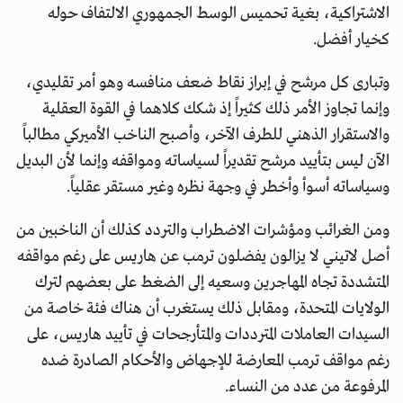
الاشتراكية، بغية تحميس الوسط الجمهوري الالتفاف حوله
كخيار أفضل.
وتبارى كل مرشح في إبراز نقاط ضعف منافسه وهو أمر تقليدي،
وإنما تجاوز الأمر ذلك كثيراً إذ شكك كلاهما في القوة العقلية
والاستقرار الذهني للطرف الآخر، وأصبح الناخب الأميركي مطالباً
الآن ليس بتأييد مرشح تقديراً لسياساته ومواقفه وإنما لأن البديل
وسياساته أسوأ وأخطر في وجهة نظره وغير مستقر عقلياً.
ومن الغرائب ومؤشرات الاضطراب والتردد كذلك أن الناخبين من
أصل لاتيني لا يزالون يفضلون ترمب عن هاريس على رغم مواقفه
المتشددة تجاه المهاجرين وسعيه إلى الضغط على بعضهم لترك
الولايات المتحدة، ومقابل ذلك يستغرب أن هناك فئة خاصة من
السيدات العاملات المترددات والمتأرجحات في تأييد هاريس، على
رغم مواقف ترمب المعارضة للإجهاض والأحكام الصادرة ضده
المرفوعة من عدد من النساء.