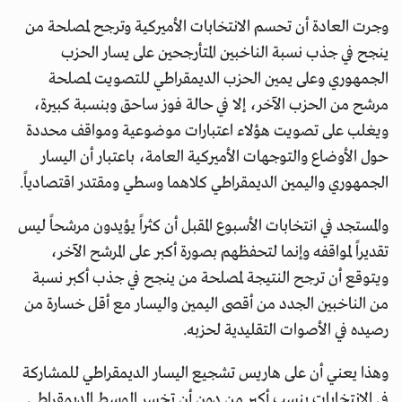
وجرت العادة أن تحسم الانتخابات الأميركية وترجح لمصلحة من
ينجح في جذب نسبة الناخبين المتأرجحين على يسار الحزب
الجمهوري وعلى يمين الحزب الديمقراطي للتصويت لمصلحة
مرشح من الحزب الآخر، إلا في حالة فوز ساحق وبنسبة كبيرة،
ويغلب على تصويت هؤلاء اعتبارات موضوعية ومواقف محددة
حول الأوضاع والتوجهات الأميركية العامة، باعتبار أن اليسار
الجمهوري واليمين الديمقراطي كلاهما وسطي ومقتدر اقتصادياً.
والمستجد في انتخابات الأسبوع المقبل أن كثراً يؤيدون مرشحاً ليس
تقديراً لمواقفه وإنما لتحفظهم بصورة أكبر على المرشح الآخر،
ويتوقع أن ترجح النتيجة لمصلحة من ينجح في جذب أكبر نسبة
من الناخبين الجدد من أقصى اليمين واليسار مع أقل خسارة من
رصيده في الأصوات التقليدية لحزبه.
وهذا يعني أن على هاريس تشجيع اليسار الديمقراطي للمشاركة
في الانتخابات بنسب أكبر من دون أن تخسر الوسط الديمقراطي