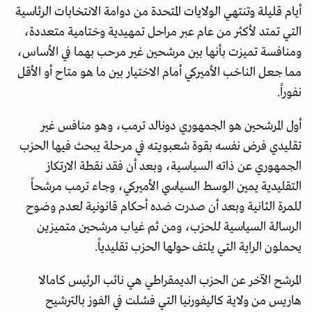
أيام قليلة وتنتهي الولايات المتحدة من دوامة الانتخابات الرئاسية
التي تمتد لأكثر من عام عبر مراحل تمهيدية وختامية متعددة،
ومنافسة تميزت بأنها بين مرشحين غير مرحب بهما في الأساس،
مما جعل الناخب الأميركي أمام الاختيار بين ما هو متاح أو الأقل
نفوراً.
أول المرشحين هو الجمهوري دونالد ترمب، وهو منافس غير
تقليدي فرض نفسه بقوة شعبويته في مرحلة يبحث فيها الحزب
الجمهوري عن ذاته السياسية، وبعد أن فقد نقطة الارتكاز
التقليدية يمين الوسط السياسي الأميركي، وجاء ترمب مرشحاً
للمرة الثانية وبعد أن صدرت ضده أحكام قانونية لعدم وضوح
الرسالة السياسية للحزب، ومن ثم غياب مرشحين متميزين
يحملون الراية التي يلتف حولها الحزب تقليدياً.
المرشح الآخر عن الحزب الديمقراطي هي نائب الرئيس كامالا
هاريس من ولاية كاليفورنيا التي فشلت في الفوز بالترشيح