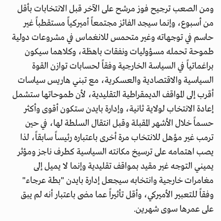
ومن الصعب ترجيح فوز مرشح على الآخر قبل الانتخابات بأقل
من أسبوع، وإنما سيجد الفائز مجتمعاً أميركياً مستقطباً غير
حاسم في توجهاته وغير متحمس للانغماس في مشروعات دولية
طموحة تحمله مسؤوليات ونفقات باهظة، وكلاهما سيكون
براغماتياً في السياسة الخارجية وفقاً لحسابات توازن القوة
السياسية والاقتصادية والعسكرية، مع تبني هاريس سياسات
أقرب إلى المواقف الديمقراطية التقليدية، لأن طموحاتها ستشمل
إعادة الانتخاب لولاية ثانية، وإدارة بايدن ستكون أقوى وأكثر
حسماً خلال الأشهر المقبلة وقبل انتقال السلطة لها، في حين
ترمب غير مؤهل للانتخاب مرة أخرى باعتباره رئيساً سابقاً، لذا
يصب اهتمامه على ترسيخ مكانته السياسية كطرف ناجز ومؤثر
يميني التوجه غير مقيد بمواقف تقليدية وإنما لا يميل إلى
مغامرات خارجية وانتخابه سيجعل إدارة بايدن "بطة عرجاء"
وفقاً للتعبير الأميركي، وأقل تأثيراً عما مضى باعتبار أنه لم يبق
على عمرها سوى شهرين.