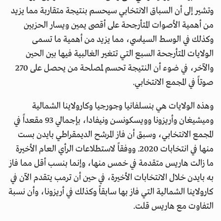
وتشير إلى أن السباق الانتخابي سيحسم بنتيجة متقاربة مما يزيد
من أهمية الأصوات المتأرجحة على أقصى يمين ويسار الحزبين
وكذلك في الوسط السياسي، مما يزيد من أهمية ما تسمى
الولايات المتأرجحة السبع التي تتغير الغالبية فيها بين الحين
والآخر، في ضوء أن النتيجة تحسم لمصلحة من يحصل على 270
صوتاً في المجمع الانتخابي.
وهذه الولايات هي بنسلفانيا وجورجيا وكارولاينا الشمالية
وميشيغان وأريزونا وويسكونسن ونيفادا، بإجمالي 93 مقعداً في
المجمع الانتخابي، وسبق أن فاز المرشح الديمقراطي بايدن بست
منها في انتخابات 2020. ووفقاً لاستطلاعات الرأي العام الأخيرة
ما زالت هاريس متقدمة في خمس منها، وإنما بنسب أقل مما فاز
به بايدن خلال الانتخابات الأخيرة، في حين أن ترمب يتقدم الآن في
كارولاينا الشمالية التي فاز بها سابقاً وكذلك في أريزونا، وأن نسبة
التفاوت مع هاريس قلت.