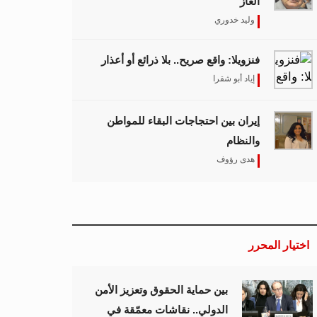
الغاز
وليد خدوري
فنزويلا: واقع صريح.. بلا ذرائع أو أعذار
إياد أبو شقرا
إيران بين احتجاجات البقاء للمواطن
والنظام
هدى رؤوف
اختيار المحرر
بين حماية الحقوق وتعزيز الأمن
الدولي.. نقاشات معمّقة في