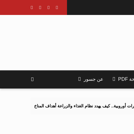
PDF
عن جسور
يف يهدد نظام الغذاء والزراعة أهداف المناخ 2040 و2050؟
تصاعد التنم