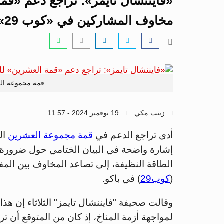
«فايننشال تايمز»: تراجع دعم «قمة
مخاوف المشاركين في «كوب 29»
قمة مجموعة الع
زينب مكي
19 نوفمبر 2024 - 11:57
أدى تراجع الدعم في
قمة مجموعة العشرين
ال
إشارة واضحة في البيان الختامي حول ضرورة ال
الطاقة النظيفة، إلى تصاعد المخاوف بين المف
(
كوب29
) في باكو.
وقالت صحيفة "فايننشال تايمز" الثلاثاء إن هذا ا
لمواجهة أزمة المناخ، إذ كان من المتوقع أن 