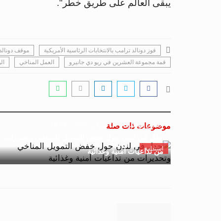
يبقى العالم على طريق خطر".
فوز دونالد ترامب بالانتخابات الرئاسية الأمريكية
موقف دونالد
قمة مجموعة العشرين في ريو دي جانيرو
العمل المناخي
ال
جسور بوست
07 فبراير 2026 - 14:31
موضوعات ذات صلة
جدل في لندن حول خفض التمويل المناخي وتحذيرات
استدامة
من تداعيات أمنية وغذائية