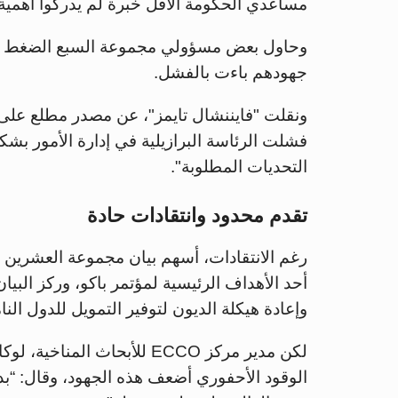
مساعدي الحكومة الأقل خبرة لم يدركوا أهمية
وحاول بعض مسؤولي مجموعة السبع الضغط لإع
جهودهم باءت بالفشل.
ونقلت "فايننشال تايمز"، عن مصدر مطلع على ا
فشلت الرئاسة البرازيلية في إدارة الأمور ب
التحديات المطلوبة".
تقدم محدود وانتقادات حادة
رغم الانتقادات، أسهم بيان مجموعة العشرين ف
أحد الأهداف الرئيسية لمؤتمر باكو، وركز البيا
وإعادة هيكلة الديون لتوفير التمويل للدول النا
لكن مدير مركز ECCO للأبحاث 
الوقود الأحفوري أضعف هذه الجهود، وقال: “بد