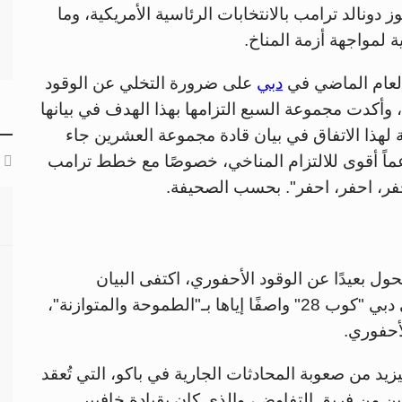
ونالد ترامب بالانتخابات الرئاسية الأمريكية، وما
 لمواجهة أزمة المناخ.
دبي
على ضرورة التخلي عن الوقود
الأحفوري في أنظمة الطاقة بحلول عام 2050، وأكدت مجموعة السبع التزامها بهذا الهدف في بيانها
 لهذا الاتفاق في بيان قادة مجموعة العشرين جاء
دعماً أقوى للالتزام المناخي، خصوصًا مع خطط ترامب
حفر، احفر، احفر". بحسب الصحيفة.
ول بعيدًا عن الوقود الأحفوري، اكتفى البيان
بالإشادة بنتائج مؤتمر الأمم المتحدة للمناخ في دبي "كوب 28" واصفًا إياها بـ"الطموحة والمتوازنة"،
أحفوري.
د من صعوبة المحادثات الجارية في باكو، التي تُعقد
من فريق التفاوض، والذي كان بقيادة خافيير