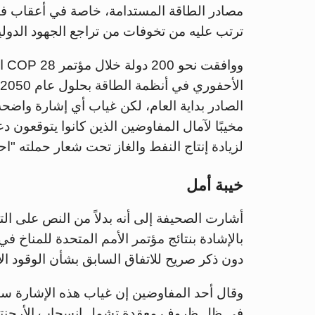
مصادر الطاقة المستدامة، خاصة في أعقاب فوز د
ترتب عليه من تخوفات من تراجع الجهود الدولية
ووافقت نحو 200 دولة خلال مؤتمر COP 28 العام الماضي في
الصادر بداية العام، لكن غياب أي إشارة واضحة
مخيبًا لآمال المفاوضين الذين كانوا يتوقعون 
لزيادة إنتاج النفط والغاز تحت شعار حملته "ا
خيبة أمل
أشارت الصحيفة إلى أنه بدلاً من النص على التح
دون ذكر صريح للاتفاق السابق بشأن الوقود ال
وقال أحد المفاوضين إن غياب هذه الإشارة سيزي
في ظل ظروف معقدة تشمل انسحاب الأرجنتين 