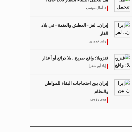
د. آمال موسى
إيران.. لغز «العطش والعتمة» في بلاد
الغاز
وليد خدوري
فنزويلا: واقع صريح.. بلا ذرائع أو أعذار
إياد أبو شقرا
إيران بين احتجاجات البقاء للمواطن
والنظام
هدى رؤوف