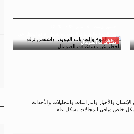
جسور بوست
29 يناير 2026 - 12:20
بين الجوع والضربات الجوية.. واشنطن ترفع الحظر عن
اتجاهات
مساعدات الصومال
لإنسان والأخبار والدراسات والتحليلات والأحداث
بشكل خاص وباقي المجالات بشكل عام.