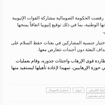
إذ رفضت الحكومة الصومالية مشاركة القوات الإثيوبية
 الوطنية، بما في ذلك توقيع إثيوبيا اتفاقاً يمنحها
.
 اختيار جنسية المشاركين في بعثات حفظ السلام على
داف البعثة دون أجندات تتعارض معها.
ردة قوى الإرهاب واجتثاث جذوره، وقام بعمليات
وزة الإرهابيين، تمهيدا لإعادة تأهيلها ليستفيد منها
اتحاد الإفريقي
تمويل
استقرار الصومال
ام في مقديشو