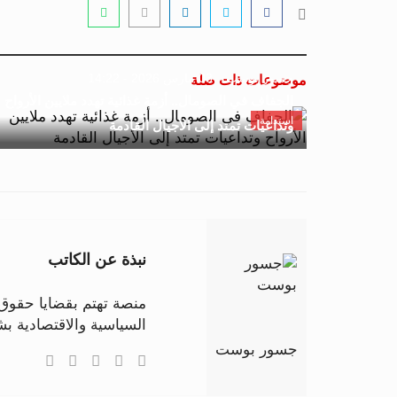
جسور بوست
03 مارس 2026 - 14:22
موضوعات ذات صلة
الجفاف في الصومال.. أزمة غذائية تهدد ملايين الأرواح
استدامة
وتداعيات تمتد إلى الأجيال القادمة
نبذة عن الكاتب
منصة تهتم بقضايا حقوق ا
السياسية والاقتصادية 
جسور بوست