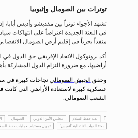
توترات بين الصومال وإثيوبيا
تشهد الأجواء توتراً بين مقديشو وأديس أبابا، 
في البعثة الجديدة اعتراضاً على انتهاكات سيادتها
منفذاً بحرياً في إقليم أرض الصومال الانفصالي
أكد بروتوكول الاتحاد الإفريقي حق الدول في
أراضيها، مع ضرورة التزام الدول المشاركة بأه
وحقق
الجيش الصومالي
نجاحات كبيرة في مطا
عسكرية كبيرة لاستعادة الأراضي التي كانت في ح
الشعب الصومالي.
بعثة حفظ السلام
مجلس الأمن الدولي
الصومال
ال
بعثة القوات الانتقالية "أتميس"
تمويل مستدام لعمليات حفظ السل