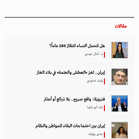
مقالات
هل تتحمل النساء انتظارَ 286 عاماً؟
د. آمال موسى
إيران.. لغز «العطش والعتمة» في بلاد الغاز
وليد خدوري
فنزويلا: واقع صريح.. بلا ذرائع أو أعذار
إياد أبو شقرا
إيران بين احتجاجات البقاء للمواطن والنظام
هدى رؤوف