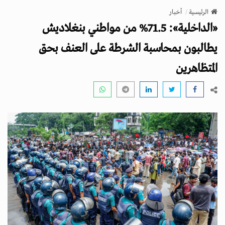
v
الرئيسية
أخبار
i
«الداخلية»: 71.5% من مواطني بنغلاديش
g
a
يطالبون بمحاسبة الشرطة على العنف بحق
t
المتظاهرين
i
o
n