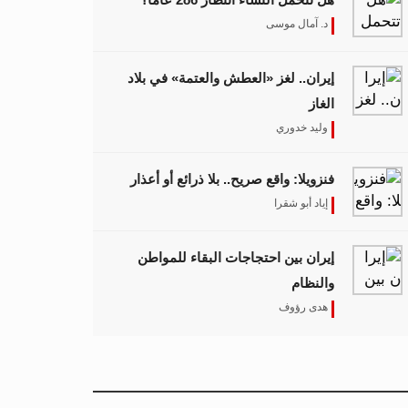
د. آمال موسى
إيران.. لغز «العطش والعتمة» في بلاد
الغاز
وليد خدوري
فنزويلا: واقع صريح.. بلا ذرائع أو أعذار
إياد أبو شقرا
إيران بين احتجاجات البقاء للمواطن
والنظام
هدى رؤوف