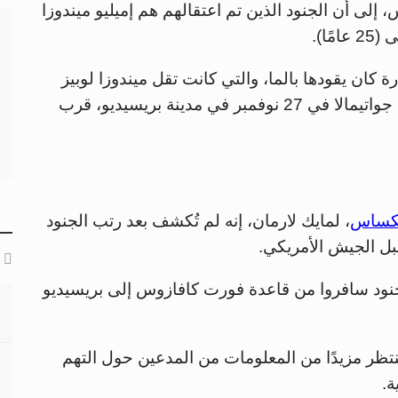
 إلى أن الجنود الذين تم اعتقالهم هم إميليو ميندوزا
ة كان يقودها بالما، والتي كانت تقل ميندوزا لوبيز
(مكسيكي الجنسية)، واثنين من المواطنين من جواتيمالا في 27 نوفمبر في مدينة بريسيديو، قرب
تكساس
، لمايك لارمان، إنه لم تُكشف بعد رتب الجنود
قبل الجيش الأمريكي.
لجنود سافروا من قاعدة فورت كافازوس إلى بريسيديو
ينتظر مزيدًا من المعلومات من المدعين حول التهم
ة.