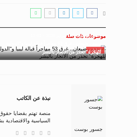
جسور بوست
09 فبراير 2026 - 12:01
موضوعات ذات صلة
بينهم رضيعان.. غرق 53 مهاجراً قبالة ليبيا و"الدولية
اتجاهات
للهجرة" تحذر من الاتجار بالبشر
نبذة عن الكاتب
منصة تهتم بقضايا حقوق ا
السياسية والاقتصادية 
جسور بوست