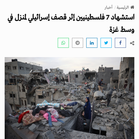
v
الرئيسية
أخبار
i
استشهاد 7 فلسطينيين إثر قصف إسرائيلي لمنزل في
g
a
وسط غزة
t
i
o
n