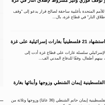
و لوقف فوري وغير مشروط لإطلاق النار في غزة
للأمم المتحدة بأغلبية ساحقة لصالح قرار يدعو إلى "وقف
اق النار" في قطاع غزة، بال...
ات إسرائيلية على غزة
الإسرائيلي سلسلة غارات على قطاع غزة أدت إلى
لفلسطينية إيمان الشنطي وزوجها وأبنائها بغارة
استشهدت الصحفية الفلسطينية إيمان حاتم الشنطي (36 عامًا) وزوجها وثلاثة من