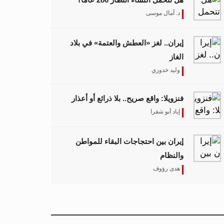
د. آمال موسى
إيران.. لغز «العطش والعتمة» في بلاد
الغاز
وليد خدوري
فنزويلا: واقع صريح.. بلا ذرائع أو أعذار
إياد أبو شقرا
إيران بين احتجاجات البقاء للمواطن
والنظام
هدى رؤوف