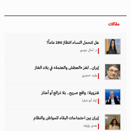
مقالات
هل تتحمل النساء انتظارَ 286 عاماً؟
د. آمال موسى
إيران.. لغز «العطش والعتمة» في بلاد الغاز
وليد خدوري
فنزويلا: واقع صريح.. بلا ذرائع أو أعذار
إياد أبو شقرا
إيران بين احتجاجات البقاء للمواطن والنظام
هدى رؤوف