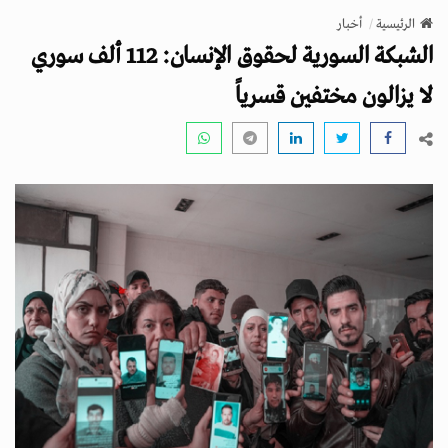
v
الرئيسية
أخبار
i
الشبكة السورية لحقوق الإنسان: 112 ألف سوري
g
a
لا يزالون مختفين قسرياً
t
i
o
n