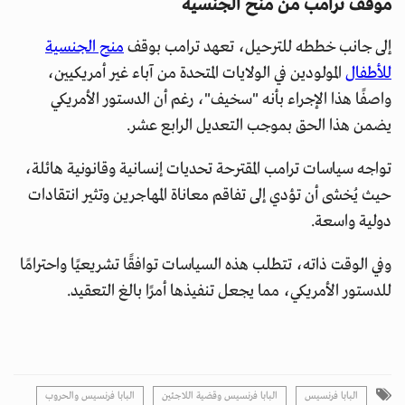
موقف ترامب من منح الجنسية
إلى جانب خططه للترحيل، تعهد ترامب بوقف
منح الجنسية
للأطفال
المولودين في الولايات المتحدة من آباء غير أمريكيين،
واصفًا هذا الإجراء بأنه "سخيف"، رغم أن الدستور الأمريكي
يضمن هذا الحق بموجب التعديل الرابع عشر.
تواجه سياسات ترامب المقترحة تحديات إنسانية وقانونية هائلة،
حيث يُخشى أن تؤدي إلى تفاقم معاناة المهاجرين وتثير انتقادات
دولية واسعة.
وفي الوقت ذاته، تتطلب هذه السياسات توافقًا تشريعيًا واحترامًا
للدستور الأمريكي، مما يجعل تنفيذها أمرًا بالغ التعقيد.
البابا فرنسيس
البابا فرنسيس وقضية اللاجئين
البابا فرنسيس والحروب