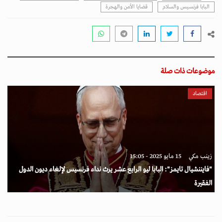
البابا فرنسيس والسلام
قضايا الأمن والهجرة
موضوعات ذات صلة
اقتصاد
زينب مكي
15 مايو 2025 - 15:05
"فايننشيال تايمز": البابا ليو الرابع عشر يرث نداء فرنسيس لإلغاء ديون الدول
الفقيرة