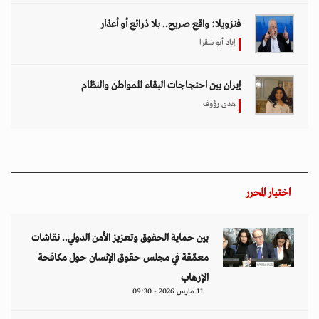
فنزويلا: واقع صريح.. بلا ذرائع أو أعذار
إياد أبو شقرا
إيران بين احتجاجات البقاء للمواطن والنظام
هدى رؤوف
اختيار المحرر
بين حماية الحقوق وتعزيز الأمن الدولي.. نقاشات
معمّقة في مجلس حقوق الإنسان حول مكافحة
الإرهاب
11 مارس 2026 - 09:30