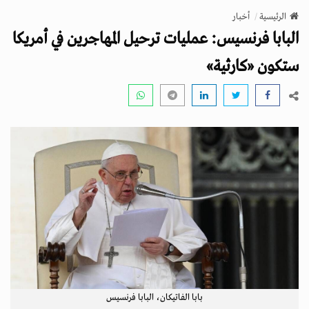
v
الرئيسية
أخبار
i
البابا فرنسيس: عمليات ترحيل المهاجرين في أمريكا
g
a
ستكون «كارثية»
t
i
o
n
بابا الفاتيكان، البابا فرنسيس