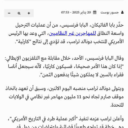
جسور بوست
20 يناير 2025 - 07:53
حذّر بابا الفاتيكان، البابا فرنسيس، من أن عمليات الترحيل
واسعة النطاق
للمهاجرين غير النظاميين
، التي وعد بها الرئيس
الأمريكي المنتخب دونالد ترامب، قد تؤدي إلى نتائج "كارثية".
وقال البابا فرنسيس، الأحد، خلال مقابلة مع التلفزيون الإيطالي:
"إذا كان هذا الأمر صحيحًا، فسيكون كارثيًا، لأنّه سيجعل أناسا
فقراء بائسين لا يملكون شيئًا يدفعون الثمن".
ويتولى دونالد ترامب منصبه اليوم الاثنين، وسبق أن تعهد باتخاذ
موقف صارم تجاه نحو 11 مليون مهاجر غير نظامي في الولايات
المتحدة.
وأعلن ترامب عزمه تنفيذ "أكبر عملية طرد في التاريخ الأمريكي"،
وهي خطة قد تواجه طعونًا قضائية واعتراضات من دول قد