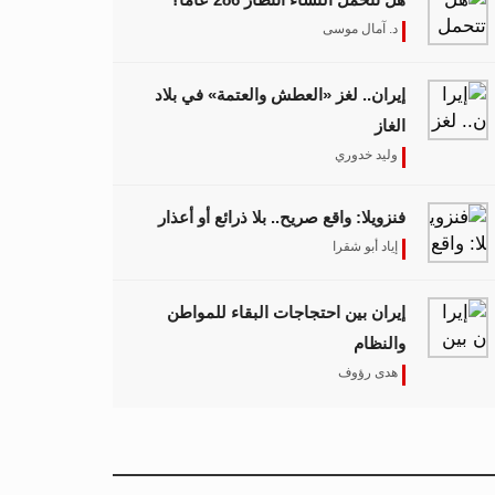
د. آمال موسى
إيران.. لغز «العطش والعتمة» في بلاد
الغاز
وليد خدوري
فنزويلا: واقع صريح.. بلا ذرائع أو أعذار
إياد أبو شقرا
إيران بين احتجاجات البقاء للمواطن
والنظام
هدى رؤوف