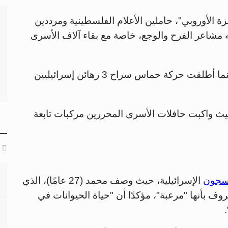
الأوروبي"، حاملين الأعلام الفلسطينية ومرددين
مشاعر الفرح والوجع، خاصة مع بقاء آلاف الأسرى
وأفرجت إسرائيل عن 183 أسيرا فلسطينيًا، بينما أطلقت حركة حماس سراح 3 رهائن إسرائيليين
يث واكبت حافلات الأسرى المحررين مركبات تابعة
لسجون
الإسرائيلية، حيث وصف محمد (27 عامًا)، الذي
وف بأنها "مرعبة"، مؤكدًا أن "حياة الحيوانات في
.