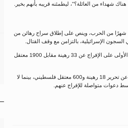
ناك شهداء من العائلة؟"، ليطمئنه قريبه بأنهم بخير.
بدأ اتفاق وقف إطلاق النار في 19 يناير بعد 15 شهرًا من الحرب، وينص على إطلاق سراح رهائن من
السجون الإسرائيلية، بالتزامن مع وقف القتال.
ويتضمن الاتفاق 3 مراحل، حيث تنص المرحلة الأولى على الإفراج عن 33 رهينة مقابل 1900 معتقل
وحتى الآن، تم تنفيذ 5 عمليات تبادل، أسفرت عن تحرير 18 رهينة و600 معتقل فلسطيني، بينما لا
سط دعوات متواصلة للإفراج عنهم.