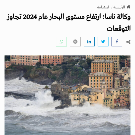
v
الرئيسية
استدامة
i
وكالة ناسا: ارتفاع مستوى البحار عام 2024 تجاوز
g
a
التوقعات
t
i
o
n