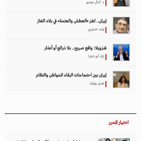
د. آمال موسى
إيران.. لغز «العطش والعتمة» في بلاد الغاز
وليد خدوري
فنزويلا: واقع صريح.. بلا ذرائع أو أعذار
إياد أبو شقرا
إيران بين احتجاجات البقاء للمواطن والنظام
هدى رؤوف
اختيار المحرر