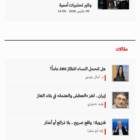
وتثير تحذيرات أممية
09 مارس 2026 - 14:09
مقالات
هل تتحمل النساء انتظارَ 286 عاماً؟
د. آمال موسى
إيران.. لغز «العطش والعتمة» في بلاد الغاز
وليد خدوري
فنزويلا: واقع صريح.. بلا ذرائع أو أعذار
إياد أبو شقرا