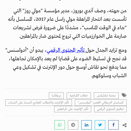
من جهته، وصف آندي بوروز، مدير مؤسسة "مولي روز" التي
تأسست بعد انتحار المراهقة مولي راسل عام 2017، المسلسل بأنه
"جاء في الوقت المناسب"، مشددًا على ضرورة فرض تشريعات
صارمة على الخوارزميات التي تروج لمحتوى ضار بالمراهقين.
ومع تزايد الجدل حول
تأثير المحتوى الرقمي
، يبدو أن "أدولسنس"
قد نجح في تسليط الضوء على قضايا لم يعد بالإمكان تجاهلها،
مما يدفع نحو نقاش أوسع حول دور الإنترنت في تشكيل وعي
الشباب وسلوكهم.
منصة نتفليكس
خطاب الكراهية
بريطانيا
المسلسل البريطاني القصير "أدولسنس"
تأثير الإنترنت والخطاب المعادي للنساء على الشباب
تنظيم المحتوى الرقمي
تأثير الإنترنت على المراهقين