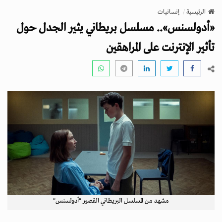
v
الرئيسية
إنسانيات
i
«أدولسنس».. مسلسل بريطاني يثير الجدل حول
g
a
تأثير الإنترنت على المراهقين
t
i
o
n
مشهد من المسلسل البريطاني القصير "أدولسنس"