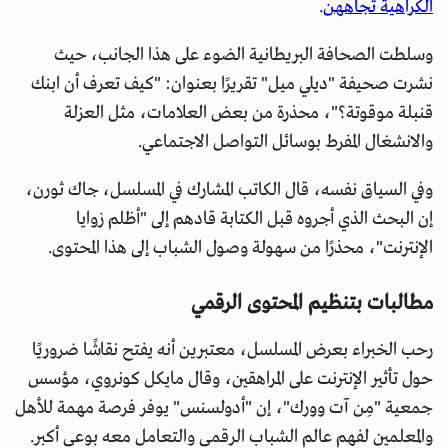
الكراهية تجاههن
.
وسلطت الصحافة البريطانية الضوء على هذا الجانب، حيث
نشرت صحيفة "ديلي ميل" تقريرًا بعنوان: "كيف تعرف أن ابنك
قنبلة موقوتة؟"، محذرة من بعض العلامات، مثل العزلة
والانشغال المفرط بوسائل التواصل الاجتماعي.
وفي السياق نفسه، قال الكاتب المشارك في المسلسل، جاك ثورن،
إن البحث الذي أجروه قبل الكتابة قادهم إلى "أظلم زوايا
الإنترنت"، محذرًا من سهولة وصول الشباب إلى هذا المحتوى.
مطالبات بتنظيم المحتوى الرقمي
رحب الخبراء بعرض المسلسل، معتبرين أنه يفتح نقاشًا ضروريًا
حول تأثير الإنترنت على المراهقين، وقال مايكل كونروي، مؤسس
جمعية "مِن آت وورك"، إن "أدولسنس" يوفر فرصة مهمة للأهل
والمعلمين لفهم عالم الشباب الرقمي والتعامل معه بوعي أكبر.