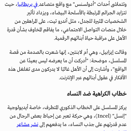
وتتماشى أحداث "أدولسنس" مع واقع متصاعد
في بريطانيا
، حيث
تتزايد الجرائم المرتبطة بالأسلحة البيضاء، ويزداد تأثير
الشخصيات المثيرة للجدل، مثل أندرو تيت، على المراهقين من
خلال منصات التواصل الاجتماعي، ما يفاقم المخاوف بشأن قدرة
الأهل على مراقبة حياة أبنائهم الرقمية.
وقالت إيزابيل، وهي أم لابنتين، إنها شعرت بالصدمة من قصة
المسلسل، موضحة: "أدركت أن ما يعرضه ليس بعيدًا عن
الواقع"، وأشارت إلى أن الأهل غالبًا لا يدركون مدى تغلغل هذه
الأفكار في عقول أبنائهم عبر الإنترنت.
خطاب الكراهية ضد النساء
يركز المسلسل على الخطاب الذكوري المتطرف، خاصة أيديولوجية
"إنسل" (Incel)، وهي حركة تعبر عن إحباط بعض الرجال من
عدم قدرتهم على جذب النساء، ما يدفعهم إلى
نشر مشاعر