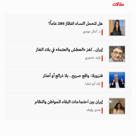
مقالات
هل تتحمل النساء انتظارَ 286 عاماً؟
د. آمال موسى
إيران.. لغز «العطش والعتمة» في بلاد الغاز
وليد خدوري
فنزويلا: واقع صريح.. بلا ذرائع أو أعذار
إياد أبو شقرا
إيران بين احتجاجات البقاء للمواطن والنظام
هدى رؤوف