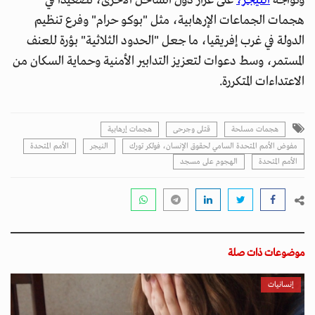
وتواجه
النيجر،
على غرار دول الساحل الأخرى، تصعيدًا في
هجمات الجماعات الإرهابية، مثل "بوكو حرام" وفرع تنظيم
الدولة في غرب إفريقيا، ما جعل "الحدود الثلاثية" بؤرة للعنف
المستمر، وسط دعوات لتعزيز التدابير الأمنية وحماية السكان من
الاعتداءات المتكررة.
هجمات مسلحة
قتلى وجرحى
هجمات إرهابية
مفوض الأمم المتحدة السامي لحقوق الإنسان، فولكر تورك
النيجر
الأمم المتحدة
اﻷمم المتحدة
الهجوم على مسجد
موضوعات ذات صلة
إنسانيات