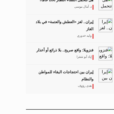
د. آمال موسى
إيران.. لغز «العطش والعتمة» في بلاد
الغاز
وليد خدوري
فنزويلا: واقع صريح.. بلا ذرائع أو أعذار
إياد أبو شقرا
إيران بين احتجاجات البقاء للمواطن
والنظام
هدى رؤوف