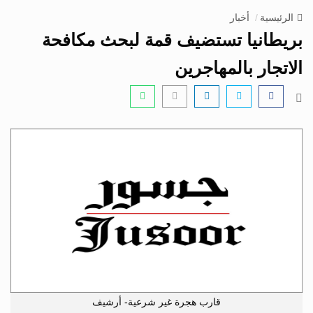
v
الرئيسية
أخبار
i
بريطانيا تستضيف قمة لبحث مكافحة
g
a
الاتجار بالمهاجرين
t
i
o
n
قارب هجرة غير شرعية- أرشيف