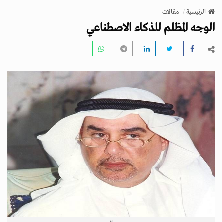
v
الرئيسية
مقالات
i
الوجه المظلم للذكاء الاصطناعي
g
a
t
i
o
n