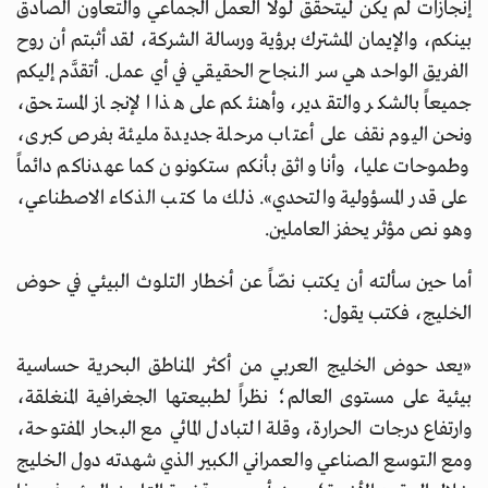
إنجازات لم يكن ليتحقق لولا العمل الجماعي والتعاون الصادق
بينكم، والإيمان المشترك برؤية ورسالة الشركة، لقد أثبتم أن روح
الفريق الواحد هي سر النجاح الحقيقي في أي عمل. أتقدَّم إليكم
جميعاً بالشكر والتقدير، وأهنئكم على هذا الإنجاز المستحق،
ونحن اليوم نقف على أعتاب مرحلة جديدة مليئة بفرص كبرى،
وطموحات عليا، وأنا واثق بأنكم ستكونون كما عهدناكم دائماً
على قدر المسؤولية والتحدي». ذلك ما كتب الذكاء الاصطناعي،
وهو نص مؤثر يحفز العاملين.
أما حين سألته أن يكتب نصّاً عن أخطار التلوث البيئي في حوض
الخليج، فكتب يقول:
«يعد حوض الخليج العربي من أكثر المناطق البحرية حساسية
بيئية على مستوى العالم؛ نظراً لطبيعتها الجغرافية المنغلقة،
وارتفاع درجات الحرارة، وقلة التبادل المائي مع البحار المفتوحة،
ومع التوسع الصناعي والعمراني الكبير الذي شهدته دول الخليج