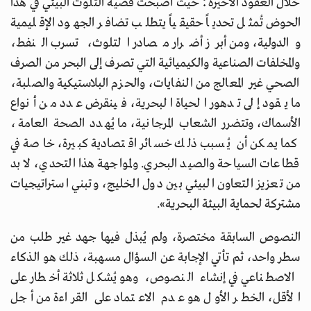
خلال العقود الأخيرة؛ حيث أصبحت قضية التلوث البيئي في هذا
الحوض تُمثل تحدياً حقيقياً يتطلب تضافر الجهود الإقليمية
والدولية، ومن أبرز أضرار مصادر التلوث، تسرب النفط،
والمخلفات الصناعية والكيميائية التي تصرف إلى البحر من الصرف
الصحي غير المعالج من النفايات، والحزم البلاستيكية والصلبة،
ما يقود إلى تدهور الحياة البحرية، فينقرض عدد من أنواع
الأسماك، وتتضرر الشعاب المرجانية، ما يُهدد الصحة العامة،
كما يمكن أن يُسبب ذلك خسائر اقتصادية كبيرة، خاصة في
قطاعات السياحة والصيد البحري. ولمواجهة هذا التحدي، لا بد
من تعزيز التعاون البيئي بين دول الخليج، وتبني استراتيجيات
مشتركة لحماية البيئة البحرية».
النصوص السابقة مختصرة، ولم يُبذل فيها جهد غير طلب من
سطر واحد، ثم تأتي الإجابة عن السؤال مسهبة، ذلك هو الذكاء
الاصطناعي في إنشاء النصوص، وهو يُشكل ثلاثة أخطار على
الأقل، الخطر الأول هو عدم الاعتماد على القراءة من أجل