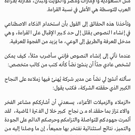
مثل السعودية والإمارات ومصر والكويت ولبنان، مقارنة بقراءة
العرب المتوسطة هي الأعلى في نسبة القراءة.
وتأخذنا هذه الحقائق إلى القول بأن استخدام الذكاء الاصطناعي
في إنشاء النصوص يقلل إلى حد كبير الإقبال على القراءة، وهي
مدخل المعرفة والطريق إلى الوعي، ما يزيد من الفجوة المعرفية.
عندما نأتي إلى إنشاء النصوص فإنني سأضرب مثلاً، كيف يمكن
لشخص عادي جدّاً أن ينشئ نصّاً كأنه كتب من كاتب متخصص:
سألته أنشئ لي نصّاً عن مدير شركة يُهنئ فيها زملاءه على النجاح
الكبير الذي حققته الشركة، فكتب يقول:
«الزملاء والزميلات الأعزاء، يسعدني أن أشارككم مشاعر الفخر
والاعتزاز بما حققناه من نجاح كبير خلال الفترة الماضية، لقد
أثمرت جهودكم المتواصلة والتزامكم وحرصكم الدائم على الجودة
والتميز، نتائج استثنائية نفتخر بها جميعاً، إن ما وصلنا إليه من