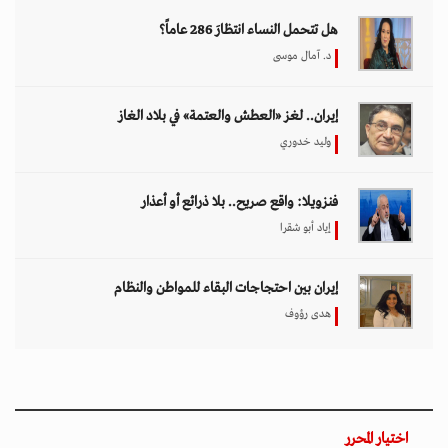
هل تتحمل النساء انتظارَ 286 عاماً؟
د. آمال موسى
إيران.. لغز «العطش والعتمة» في بلاد الغاز
وليد خدوري
فنزويلا: واقع صريح.. بلا ذرائع أو أعذار
إياد أبو شقرا
إيران بين احتجاجات البقاء للمواطن والنظام
هدى رؤوف
اختيار المحرر