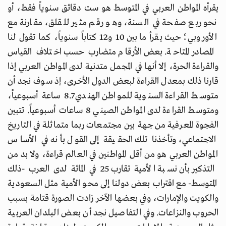
يقرأه المواطن العربي في المتوسط هو ست دقائق سنوياً فقط، أو
نحو ربع صفحة في السنة، وهو رقم مثير للقلق، مقارنة مع
الأوروبي؛ حيث يقرأ ما بين 10 و12 كتاباً سنوياً، كما تقول لنا
المصادر المتاحة. بعض الأرقام متضارب حسب اختلاف القياس
والقراءة الحرة، إلا أنها في المجمل متدنية لدى المواطن العربي إذا
قارنا ذلك بمعدل القراءة لبعض الدول الأخرى، إذ سوف نجد أن
متوسط القراءة السنوية للمواطن الهندي 8.7 ساعة أسبوعياً،
ومتوسط القراءة لدى المواطن الصيني 8 ساعات أسبوعياً. تتبين
الفجوة المعرفية من جهة بين مجتمعات ربما متماثلة في التاريخ
الاجتماعي، وتأخذنا تلك الحقيقة إلى القول بأنه في الأساس
المواطن العربي هو من أقل المواطنين في العالم قراءة، ولا بد من
التذكير بأن نسبة الأمية تقارب 25 في المائة لدى العرب -ذلك
المتوسط- مع اقتراب بعض دولنا إلى محو الأمية مثل السعودية
والكويت والإمارات، وفي بعضها الآخر زادت الصورة قتامة بسبب
الحروب والنزاعات. وفي التفاصيل نجد أن بعض البلدان العربية