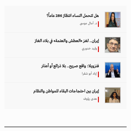
هل تتحمل النساء انتظارَ 286 عاماً؟
د. آمال موسى
إيران.. لغز «العطش والعتمة» في بلاد الغاز
وليد خدوري
فنزويلا: واقع صريح.. بلا ذرائع أو أعذار
إياد أبو شقرا
إيران بين احتجاجات البقاء للمواطن والنظام
هدى رؤوف