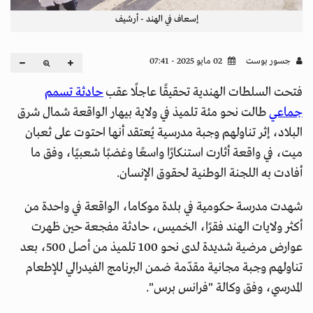
إسعاف في الهند - أرشيف
جسور بوست
02 مايو 2025 - 07:41
فتحت السلطات الهندية تحقيقًا عاجلًا عقب
حادثة تسمم
جماعي
طالت نحو مئة تلميذ في ولاية بيهار الواقعة شمال شرق
البلاد، إثر تناولهم وجبة مدرسية يُعتقد أنها احتوت على ثعبان
ميت، في واقعة أثارت استنكارًا واسعًا وغضبًا شعبيًا، وفق ما
أفادت به اللجنة الوطنية لحقوق الإنسان.
شهدت مدرسة حكومية في بلدة موكاما، الواقعة في واحدة من
أكثر ولايات الهند فقرًا، الخميس، حادثة مفجعة حين ظهرت
عوارض مرضية شديدة لدى نحو 100 تلميذ من أصل 500، بعد
تناولهم وجبة مجانية مقدّمة ضمن البرنامج الفيدرالي للإطعام
المدرسي، وفق وكالة "فرانس برس".