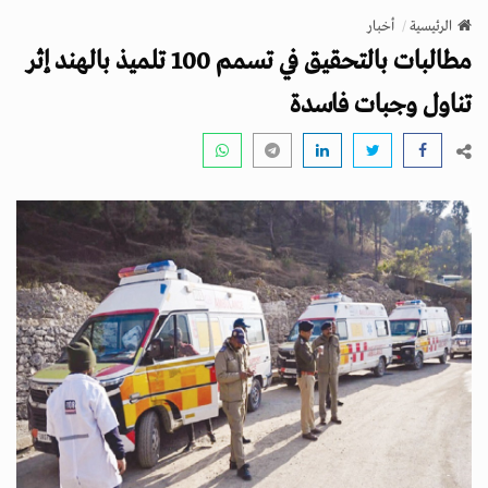
v
الرئيسية
أخبار
i
مطالبات بالتحقيق في تسمم 100 تلميذ بالهند إثر
g
a
تناول وجبات فاسدة
t
i
o
n