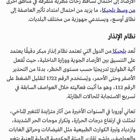
الأرصاد إلى احتمال تساقط زخات مطرية متفرقة في مناطق أخرى
من وسط بلجيكا
، ما يزيد من احتمال امتداد تأثير العاصفة إلى
نطاق أوسع، ويستدعي جهوزية من مختلف البلديات.
نظام الإنذار
تُعد
بلجيكا
من الدول التي تعتمد نظام إنذار مبكر دقيقًا يعتمد
على التنسيق بين الأرصاد الجوية ووزارة الداخلية، حيث تُفعل
آلية الطوارئ تدريجيًا حسب مستوى الخطر، بدءًا من التحذير
الأصفر وحتى الأحمر، ويُستخدم الرقم 1722 لتقليل الضغط على
الرقم 112، وهو ما أثبت فعاليته خلال العواصف السابقة في
تسريع الاستجابة للحالات الطارئة.
تعاني أوروبا في السنوات الأخيرة من آثار متزايدة للتغير المناخي،
تمثلت في ارتفاع درجات الحرارة، وتكرار موجات الحر الشديدة،
وازدياد وتيرة الكوارث الطبيعية مثل الفيضانات وحرائق الغابات
والعواصف، وتشير تقارير الهيئة الحكومية الدولية المعنية بتغير