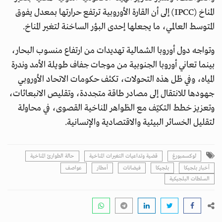
المناخ (IPCC) إلى أن القارة الأوروبية ترتفع حرارتها بمعدل يفوق
المتوسط العالمي، ما يجعلها إحدى البؤر الساخنة لتغير المناخ.
وتواجه دول أوروبا الشمالية تهديدات من ارتفاع منسوب البحار،
بينما تعاني أوروبا الجنوبية من موجات جفاف طويلة الأمد وندرة
المياه، وفي ظل هذه التحولات، تكثف حكومات الاتحاد الأوروبي
جهودها للانتقال إلى مصادر طاقة متجددة، وتقليص الانبعاثات،
وتعزيز خطط التكيّف مع الظواهر المناخية القصوى، في محاولة
لتقليل الخسائر البيئية والاقتصادية والإنسانية.
لوكسمبورغ
قضية وتداعيات التغيرات المناخية
حالة الطوارئ المناخية
أخبار بلجيكا
بلجيكا
فيضانات
أمطار
عواصف
السلطات البلجيكية