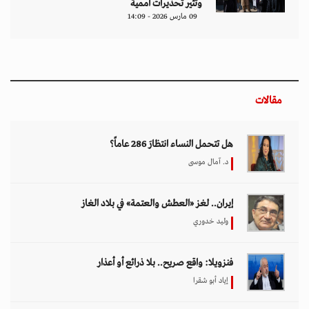
وتثير تحذيرات أممية
09 مارس 2026 - 14:09
مقالات
هل تتحمل النساء انتظارَ 286 عاماً؟
د. آمال موسى
إيران.. لغز «العطش والعتمة» في بلاد الغاز
وليد خدوري
فنزويلا: واقع صريح.. بلا ذرائع أو أعذار
إياد أبو شقرا