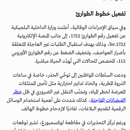
تفعيل خطوط الطوارئ
وفي سياق الإجراءات الوقائية، أعلنت وزارة الداخلية البلجيكية
عن تفعيل رقم الطوارئ 1722، إلى جانب المنصة الإلكترونية
1722.be، وذلك بهدف استقبال الطلبات غير العاجلة المتعلقة
بأضرار العواصف، وتخفيف الضغط عن رقم الطوارئ الأوروبي
112، المخصص للحالات التي تُهدّد الحياة مباشرة.
ودعت السلطات المواطنين إلى توخّي الحذر، خاصة في ساعات
الذروة المطرية، واتخاذ تدابير احترازية مثل تأمين الممتلكات
المعرضة لخطر المياه، وتجنّب التنقل غير الضروري في ظل
خطر
الفيضانات المفاجئة
، كذلك شددت على أهمية استخدام الوسائل
الرقمية لتقديم البلاغات، تفاديًا لازدحام خطوط الهاتف.
ورغم تركّز التحذيرات في مقاطعة لوكسمبورغ، تشير توقعات