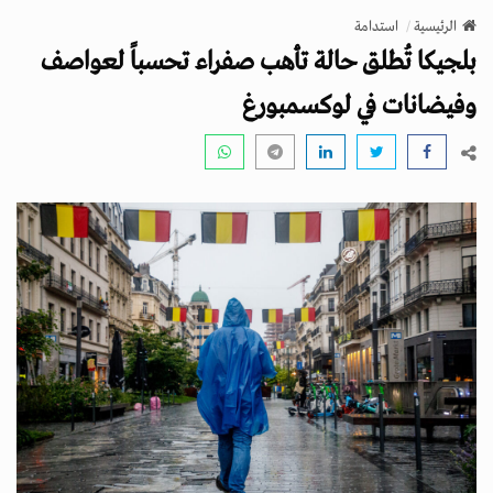
v
الرئيسية
استدامة
i
بلجيكا تُطلق حالة تأهب صفراء تحسباً لعواصف
g
a
وفيضانات في لوكسمبورغ
t
i
o
n