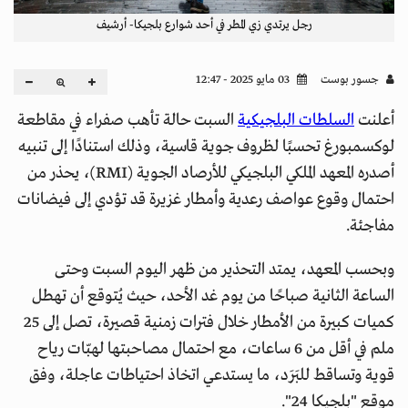
رجل يرتدي زي المطر في أحد شوارع بلجيكا- أرشيف
جسور بوست
03 مايو 2025 - 12:47
أعلنت
السلطات البلجيكية
السبت حالة تأهب صفراء في مقاطعة
لوكسمبورغ تحسبًا لظروف جوية قاسية، وذلك استنادًا إلى تنبيه
أصدره المعهد الملكي البلجيكي للأرصاد الجوية (RMI)، يحذر من
احتمال وقوع عواصف رعدية وأمطار غزيرة قد تؤدي إلى فيضانات
مفاجئة.
وبحسب المعهد، يمتد التحذير من ظهر اليوم السبت وحتى
الساعة الثانية صباحًا من يوم غد الأحد، حيث يُتوقع أن تهطل
كميات كبيرة من الأمطار خلال فترات زمنية قصيرة، تصل إلى 25
ملم في أقل من 6 ساعات، مع احتمال مصاحبتها لهبّات رياح
قوية وتساقط للبَرَد، ما يستدعي اتخاذ احتياطات عاجلة، وفق
موقع "بلجيكا 24".