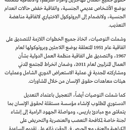
حقوق جميع العمال المهاجرين وأفراد أسرهم، والاتفاقية المتعلقة
بوضع الأشخاص عديمي الجنسية، واتفاقية خفض حالات انعدام
الجنسية، ولانضمام إلى البروتوكول الاختياري لاتفاقية مناهضة
التعذيب.
وشملت التوصيات، اتخاذ جميع الخطوات اللازمة للتصديق على
اتفاقية عام 1951 المتعلقة بوضع اللاجئين وبروتوكولها لعام
1967، والتصديق على اتفاقية منظمة العمل الدولية بشأن
العمال المنزليين لعام 2011، وضمان انخراط المجتمع المدني
ومشاركته المجدية في عملية الاستعراض الدوري الشامل وعمليات
هيئات معاهدات حقوق الإنسان من خلال المشاورات.
كما شملت التوصيات أيضاً، التعجيل باعتماد التعديل
الدستوري المطلوب لإنشاء مؤسسة مستقلة لحقوق الإنسان بما
يتماشى مع مبادئ باريس، ومواصلة الجهود الرامية إلى إنشاء
لجنة خاصة لمكافحة التعصب والعنصرية والتحريض على
الكراهية والعنف مع الحرص في الوقت ذاته على تقديم المساعدة