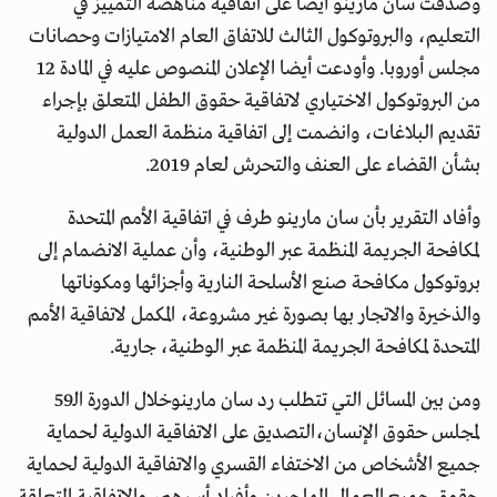
وصدقت سان مارينو أيضا على اتفاقية مناهضة التمييز في
التعليم، والبروتوكول الثالث للاتفاق العام الامتيازات وحصانات
مجلس أوروبا. وأودعت أيضا الإعلان المنصوص عليه في المادة 12
من البروتوكول الاختياري لاتفاقية حقوق الطفل المتعلق بإجراء
تقديم البلاغات، وانضمت إلى اتفاقية منظمة العمل الدولية
بشأن القضاء على العنف والتحرش لعام 2019.
وأفاد التقرير بأن سان مارينو طرف في اتفاقية الأمم المتحدة
لمكافحة الجريمة المنظمة عبر الوطنية، وأن عملية الانضمام إلى
بروتوكول مكافحة صنع الأسلحة النارية وأجزائها ومكوناتها
والذخيرة والاتجار بها بصورة غير مشروعة، المكمل لاتفاقية الأمم
المتحدة لمكافحة الجريمة المنظمة عبر الوطنية، جارية.
ومن بين المسائل التي تتطلب رد سان مارينوخلال الدورة الـ59
لمجلس حقوق الإنسان،التصديق على الاتفاقية الدولية لحماية
جميع الأشخاص من الاختفاء القسري والاتفاقية الدولية لحماية