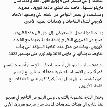
المتحدة، والتي تستمر حتى 9 يوليو المقبل، فقد وجدت سان
مارينو نفسها، خاصة عند تفشي جائحة كورونا، معزولة
ومستبعدة في بعض النواحي من النظم التي وضعها الاتحاد
الأوروبي لشراء اللقاحات والإمدادات الطبية الأخرى.
وقالت الدولة محل الاستعراض، إنها وفي ظل هذه الظروف،
أصبح من الضروري النظر في إقامة علاقة جديدة مع الاتحاد
الأوروبي، وذلك من خلال عقد اتفاقية الشراكة التي بدأت
المفاوضات بشأنها في مارس 2015 ولم تبرم حتى ديسمبر 2023.
وشددت سان مارينو على أن حماية حقوق الإنسان أصبحت تتسم
بقدر أكبر من الأهمية، باعتبارها هدفاً لا يتماشى مع المعايير
الدولية فحسب، بل يمثل أيضاً ركيزة تقوم عليها العلاقات مع
الاتحاد الأوروبي.
وخلال الفترة المشمولة بالتقرير، وعلى الرغم من التأخير في تقديم
عدة تقارير إلى هيئات المعاهدات قدمت سان مارينو تقريرها الأولي