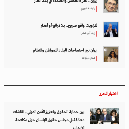
إيران.. لغز «العطش والعتمة» في بلاد الغاز
وليد خدوري
فنزويلا: واقع صريح.. بلا ذرائع أو أعذار
إياد أبو شقرا
إيران بين احتجاجات البقاء للمواطن والنظام
هدى رؤوف
اختيار المحرر
بين حماية الحقوق وتعزيز الأمن الدولي.. نقاشات
معمّقة في مجلس حقوق الإنسان حول مكافحة
الإرهاب