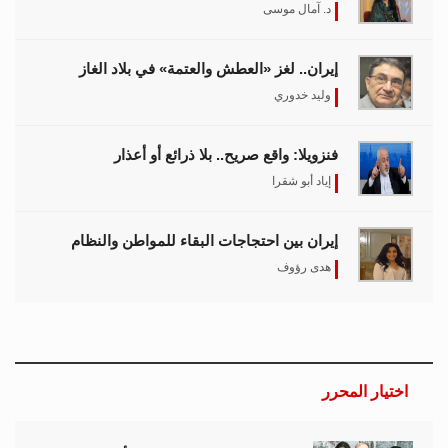
د. آمال موسى
إيران.. لغز «العطش والعتمة» في بلاد الغاز
وليد خدوري
فنزويلا: واقع صريح.. بلا ذرائع أو أعذار
إياد أبو شقرا
إيران بين احتجاجات البقاء للمواطن والنظام
هدى رؤوف
اختيار المحرر