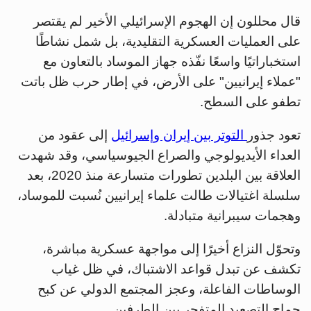
قال محللون إن الهجوم الإسرائيلي الأخير لم يقتصر
على العمليات العسكرية التقليدية، بل شمل نشاطًا
استخباراتيًا واسعًا نفّذه جهاز الموساد بالتعاون مع
"عملاء إيرانيين" على الأرض، في إطار حرب ظل باتت
تطفو على السطح.
تعود جذور
التوتر بين إيران وإسرائيل
إلى عقود من
العداء الأيديولوجي والصراع الجيوسياسي، وقد شهدت
العلاقة بين البلدين تطورات متسارعة منذ 2020، بعد
سلسلة اغتيالات طالت علماء إيرانيين نُسبت للموساد،
وهجمات سيبرانية متبادلة.
وتحوّل النزاع أخيرًا إلى مواجهة عسكرية مباشرة،
تكشف عن تبدل قواعد الاشتباك، في ظل غياب
الوساطات الفاعلة، وعجز المجتمع الدولي عن كبح
جماح التصعيد المتفجر بين الطرفين.