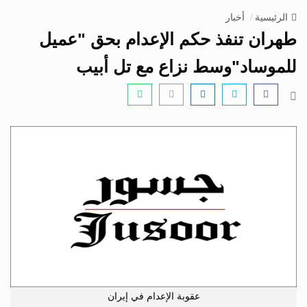
v
الرئيسية
أخبار
i
طهران تنفذ حكم الإعدام بحق "عميل
g
a
للموساد"وسط نزاع مع تل أبيب
t
i
o
n
عقوبة الإعدام في إيران