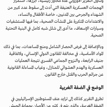
وتناول التقرير الأوروبي عدة محاور رئيسية، أبرزها، استمرار
الهجمات العسكرية العنيفة التي أدت إلى سقوط عدد كبير من
الشهداء والجرحى بين المدنيين، خاصة الأطفال والنساء،
والاعتداءات المتكررة على المنشآت الصحية، بما فيها المستشفيات
وسيارات الإسعاف، ما أدى إلى شلل شبه كامل في البنية التحتية
الصحية.
وبالإضافة إلى فرض الحصار الشامل ومنع المساعدات، بما في ذلك
المواد الأساسية، في مخالفة للقانون الدولي الإنساني، ولاتفاقية
جنيف الرابعة، والنزوح الجماعي القسري نتيجة العمليات
العسكرية والهدم العشوائي للمنازل، وغياب المساءلة القانونية
عن جرائم الحرب والقتل خارج القانون.
الوضع في الضفة الغربية
تطرق التقرير كذلك إلى تزايد عنف المستوطنين الإسرائيليين في
الضفة الغربية، والذي يتم في كثير من الأحيان بحماية الجيش