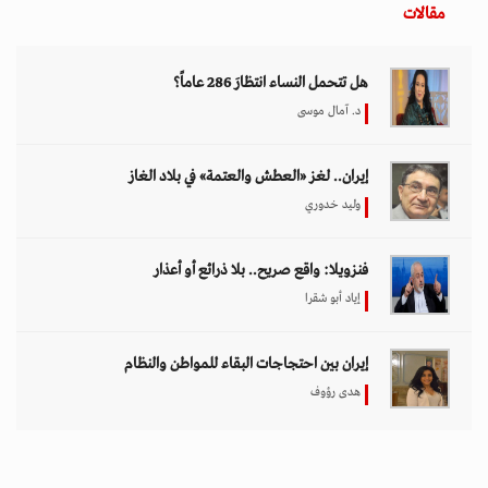
مقالات
هل تتحمل النساء انتظارَ 286 عاماً؟
د. آمال موسى
إيران.. لغز «العطش والعتمة» في بلاد الغاز
وليد خدوري
فنزويلا: واقع صريح.. بلا ذرائع أو أعذار
إياد أبو شقرا
إيران بين احتجاجات البقاء للمواطن والنظام
هدى رؤوف