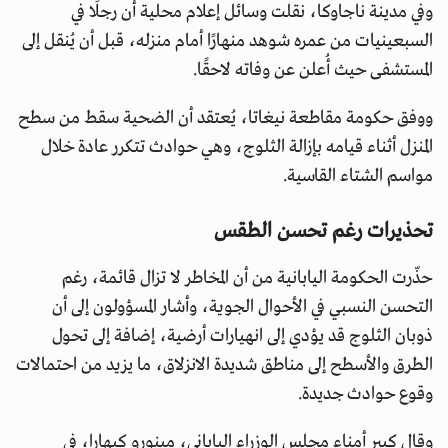
وفي مدينة ناجاوكا، نقلت وسائل إعلام محلية أن رجلًا في
السبعينيات من عمره شوهد منهارًا أمام منزله، قبل أن يُنقل إلى
المستشفى حيث أُعلن عن وفاته لاحقًا.
ووفق حكومة مقاطعة نيغاتا، يُعتقد أن الضحية سقط من سطح
المنزل أثناء قيامه بإزالة الثلوج، وهي حوادث تتكرر عادة خلال
مواسم الشتاء القاسية.
تحذيرات رغم تحسن الطقس
حذّرت الحكومة اليابانية من أن المخاطر لا تزال قائمة، رغم
التحسن النسبي في الأحوال الجوية، وأشار المسؤولون إلى أن
ذوبان الثلوج قد يؤدي إلى انهيارات أرضية، إضافة إلى تحول
الطرق والأسطح إلى مناطق شديدة الانزلاق، ما يزيد من احتمالات
وقوع حوادث جديدة.
وقال كبير أمناء مجلس الوزراء الياباني، مينورو كيهارا، في