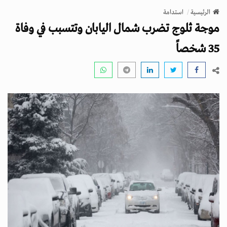
v
الرئيسية
استدامة
i
موجة ثلوج تضرب شمال اليابان وتتسبب في وفاة
g
a
35 شخصاً
t
i
o
n