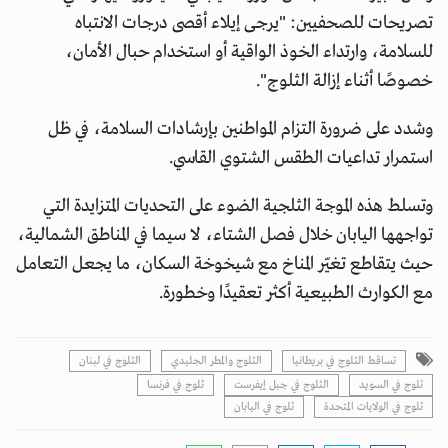
تصريحات للصحفيين: "يرجى إيلاء أقصى درجات الانتباه
للسلامة، وارتداء الخوذ الواقية أو استخدام حبال الأمان،
خصوصًا أثناء إزالة الثلوج".
وشدد على ضرورة التزام المواطنين بإرشادات السلامة، في ظل
استمرار تداعيات الطقس الشتوي القاسي.
وتسلط هذه الموجة الثلجية الضوء على التحديات المتزايدة التي
تواجهها اليابان خلال فصل الشتاء، لا سيما في المناطق الشمالية،
حيث يتقاطع تغيّر المناخ مع شيخوخة السكان، ما يجعل التعامل
مع الكوارث الطبيعية أكثر تعقيدًا وخطورة.
تساقط الثلوج في بريطانيا
الثلوج والمطر الجليدي
الثلوج في لبنان
ثلوج في السويد
الثلوج في جبل إيفرست
ثلوج في فرنسا
ثلوج في الولايات المتحدة
ثلوج في اليابان