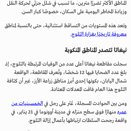
المناطق الأكثر تضررًا مترين، ما تسبب في شلل جزئي لحركة النقل
وزيادة المخاطر اليومية على السكان، خصوصًا كبار السن.
وتعد هذه المستويات من التساقط استثنائية، حتى بالنسبة لمناطق
معروفة تاريخيًا بغزارة الثلوج
.
نيغاتا تتصدر المناطق المنكوبة
سجلت مقاطعة نيغاتا أعلى عدد من الوفيات المرتبطة بالثلوج، إذ
بلغ عدد الضحايا فيها 12 شخصًا، وتُعرف المقاطعة، الواقعة
شمال اليابان، بكونها إحدى أبرز مناطق زراعة الأرز، غير أن كثافة
الثلوج هذا العام فاقت المعدلات المعتادة.
ومن بين الحوادث المسجلة، عُثر على رجل في
الخمسينيات من
عمره
منهارًا فوق سطح منزله في مدينة أوونوما في 21 يناير، في
واقعة رجحت السلطات ارتباطها بأعمال إزالة الثلوج.