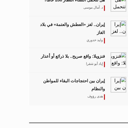
د. آمال موسى
إيران.. لغز «العطش والعتمة» في بلاد
الغاز
وليد خدوري
فنزويلا: واقع صريح.. بلا ذرائع أو أعذار
إياد أبو شقرا
إيران بين احتجاجات البقاء للمواطن
والنظام
هدى رؤوف