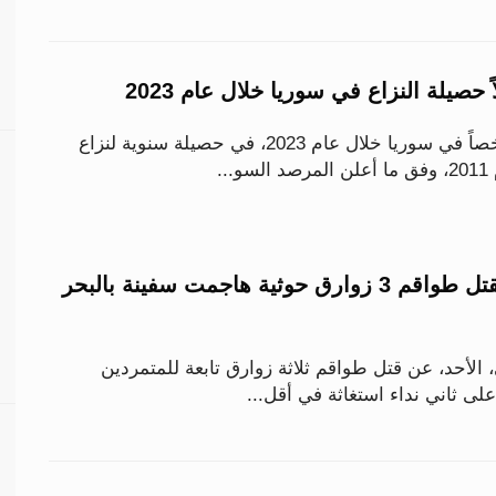
قُتل أكثر من 4360 شخصاً في سوريا خلال عام 2023، في حصيلة سنوية لنزاع
..
الجيش الأمريكي يقتل طواقم 3 زوارق حوثية هاجمت سفينة بالبحر
الأحد، عن قتل طواقم ثلاثة زوارق تابعة للمتمردين
 على ثاني نداء استغاثة في أقل...