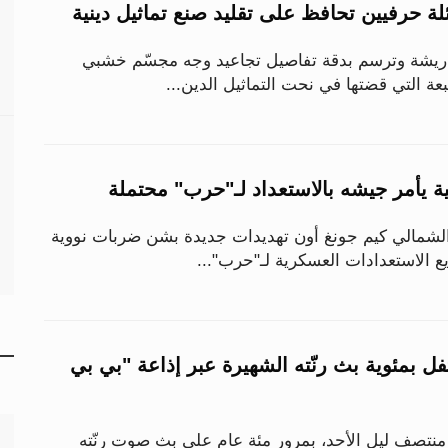
لة حرفيين تحافظ على تقليد صنع تماثيل دينية
 ريشة وترسم بدقة تفاصيل تجاعيد وجه مجسّم خشبي
ة التي قضتها في نحت التماثيل الدين...
ية يأمر جيشه بالاستعداد لـ"حرب" محتملة
لشمالي كيم جونغ أون تهديدات جديدة بشن ضربات نووية
 الاستعدادات العسكرية لـ"حرب"...
ل بمئوية بث رنّته الشهيرة عبر إذاعة "بي بي
نتصف ليل الأحد، بمرور مئة عام على بث صوت رنّته