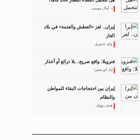
د. آمال موسى
إيران.. لغز «العطش والعتمة» في بلاد
الغاز
وليد خدوري
فنزويلا: واقع صريح.. بلا ذرائع أو أعذار
إياد أبو شقرا
إيران بين احتجاجات البقاء للمواطن
والنظام
هدى رؤوف