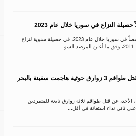
قُتل أكثر من 4360 شخصاً في سوريا خلال عام 2023، في حصيلة سنوية لنزاع
..
الجيش الأمريكي يقتل طواقم 3 زوارق حوثية هاجمت سفينة بالبحر
الأحد، عن قتل طواقم ثلاثة زوارق تابعة للمتمردين
 على ثاني نداء استغاثة في أقل...