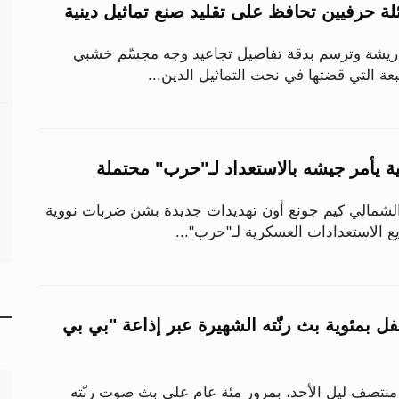
لة حرفيين تحافظ على تقليد صنع تماثيل دينية
 ريشة وترسم بدقة تفاصيل تجاعيد وجه مجسّم خشبي
ة التي قضتها في نحت التماثيل الدين...
ية يأمر جيشه بالاستعداد لـ"حرب" محتملة
لشمالي كيم جونغ أون تهديدات جديدة بشن ضربات نووية
 الاستعدادات العسكرية لـ"حرب"...
ل بمئوية بث رنّته الشهيرة عبر إذاعة "بي بي
نتصف ليل الأحد، بمرور مئة عام على بث صوت رنّته