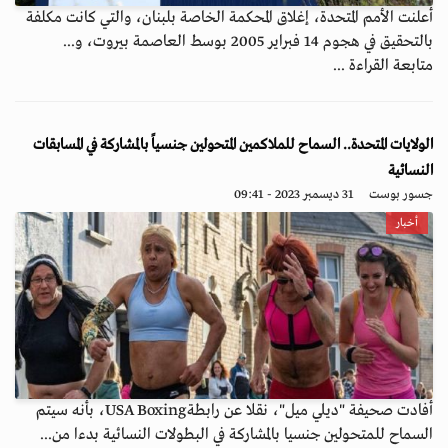
أعلنت الأمم المتحدة، إغلاق المحكمة الخاصة بلبنان، والتي كانت مكلفة
بالتحقيق في هجوم 14 فبراير 2005 بوسط العاصمة بيروت، و...
متابعة القراءة ...
الولايات المتحدة.. السماح للملاكمين المتحولين جنسياً بالمشاركة في المسابقات
النسائية
جسور بوست
31 ديسمبر 2023 - 09:41
أخبار
أفادت صحيفة "ديلي ميل"، نقلا عن رابطةUSA Boxing، بأنه سيتم
السماح للمتحولين جنسيا بالمشاركة في البطولات النسائية بدءا من...