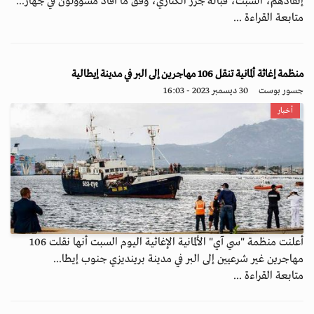
إنقاذهم، السبت، قبالة جزر الكناري، وفق ما أفاد مسؤولون في جهاز...
متابعة القراءة ...
منظمة إغاثة ألمانية تنقل 106 مهاجرين إلى البر في مدينة إيطالية
جسور بوست
30 ديسمبر 2023 - 16:03
أخبار
أعلنت منظمة "سي آي" الألمانية الإغاثية اليوم السبت أنها نقلت 106
مهاجرين غير شرعيين إلى البر في مدينة برينديزي جنوب إيطا...
متابعة القراءة ...