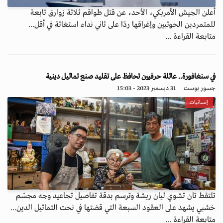
أعلن الجيش الأمريكي، الأحد، عن قتل طواقم ثلاثة زوارق تابعة
للمتمردين الحوثيين وإغراقها ردًا على ثاني نداء استغاثة في أقل...
متابعة القراءة ...
في سنغافورة.. عائلة حرفيين تحافظ على تقليد صنع تماثيل دينية
جسور بوست
31 ديسمبر 2023 - 15:03
إنسانيات
تلتقط تان تشوي ليان ريشة وترسم بدقة تفاصيل تجاعيد وجه مجسّم
خشبي يشهد على العقود السبعة التي قضتها في نحت التماثيل الدين...
متابعة القراءة ...