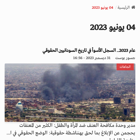
v
الرئيسية
04 يونيو 2023
i
g
04 يونيو 2023
a
t
i
عام 2023.. السجل الأسوأ في تاريخ السودانيين الحقوقي
o
n
جسور بوست
31 ديسمبر 2023 - 16:56
اتجاهات
مدير وحدة مكافحة العنف ضد المرأة والطفل: الكثير من المعنفات
يحجمن عن الإبلاغ بما لحق بهنناشطة حقوقية: الوضع الحقوقي في ا...