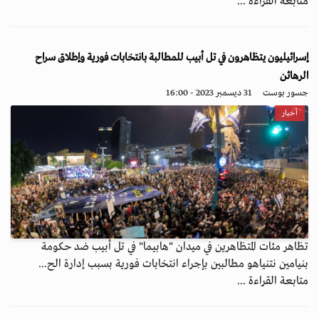
متابعة القراءة ...
إسرائيليون يتظاهرون في تل أبيب للمطالبة بانتخابات فورية وإطلاق سراح
الرهائن
جسور بوست
31 ديسمبر 2023 - 16:00
أخبار
تظاهر مئات المتظاهرين في ميدان "هابيما" في تل أبيب ضد حكومة
بنيامين نتنياهو مطالبين بإجراء انتخابات فورية بسبب إدارة الح...
متابعة القراءة ...