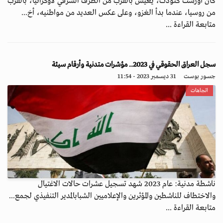
كان أورست كنودت، يعيش بالقرب من الطرف الشرقي لأوكرانيا، بالقرب
من روسيا، عندما بدأ الغزو، وعلى عكس العديد من مواطنيه، أخ...
متابعة القراءة ...
سجل العراق الحقوقي في 2023.. مؤشرات متدنية وأرقام سيئة
جسور بوست
31 ديسمبر 2023 - 11:54
اتجاهات
ناشطة مدنية: عام 2023 شهد تسجيل عشرات حالات الاغتيال
والاختطاف للناشطين والمؤثرين والإعلاميين الشبابالمدير التنفيذي لجمع...
متابعة القراءة ...