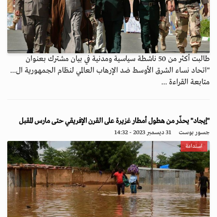
طالبت أكثر من 50 ناشطة سياسية ومدنية في بيان مشترك بعنوان
"اتحاد نساء الشرق الأوسط ضد الإرهاب العالمي لنظام الجمهورية ال...
متابعة القراءة ...
"إيجاد" يحذّر من هطول أمطار غزيرة على القرن الإفريقي حتى مارس المقبل
جسور بوست
31 ديسمبر 2023 - 14:32
استدامة