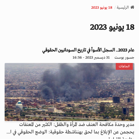
v
الرئيسية
18 يونيو 2023
i
g
18 يونيو 2023
a
t
i
عام 2023.. السجل الأسوأ في تاريخ السودانيين الحقوقي
o
n
جسور بوست
31 ديسمبر 2023 - 16:56
اتجاهات
مدير وحدة مكافحة العنف ضد المرأة والطفل: الكثير من المعنفات
يحجمن عن الإبلاغ بما لحق بهنناشطة حقوقية: الوضع الحقوقي في ا...