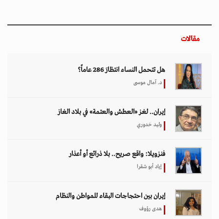
مقالات
هل تتحمل النساء انتظارَ 286 عاماً؟
د. آمال موسى
إيران.. لغز «العطش والعتمة» في بلاد الغاز
وليد خدوري
فنزويلا: واقع صريح.. بلا ذرائع أو أعذار
إياد أبو شقرا
إيران بين احتجاجات البقاء للمواطن والنظام
هدى رؤوف