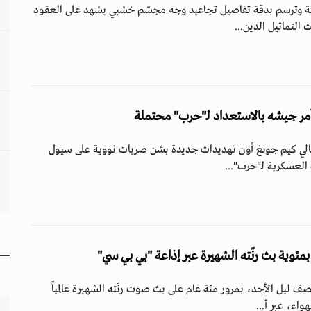
شة وترسم بدقة تفاصيل تجاعيد وجه مجسّم خشبي يشهد على العقود
التماثيل الدين...
أمر جيشه بالاستعداد لـ"حرب" محتملة
الي كيم جونغ أون تهديدات جديدة بشن ضربات نووية على سيول
العسكرية لـ"حرب"...
ئوية بث رنّته الشهيرة عبر إذاعة "بي بي سي"
 ليل الأحد، بمرور مئة عام على بث صوت رنّته الشهيرة عالمياً
واء، عبر أ...