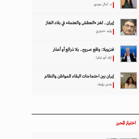
د. آمال موسى
إيران.. لغز «العطش والعتمة» في بلاد الغاز
وليد خدوري
فنزويلا: واقع صريح.. بلا ذرائع أو أعذار
إياد أبو شقرا
إيران بين احتجاجات البقاء للمواطن والنظام
هدى رؤوف
اختيار المحرر