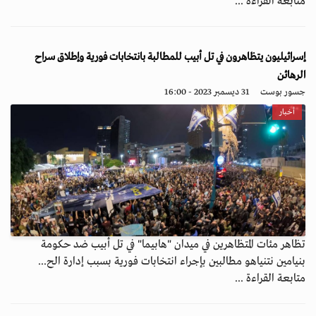
متابعة القراءة ...
إسرائيليون يتظاهرون في تل أبيب للمطالبة بانتخابات فورية وإطلاق سراح
الرهائن
جسور بوست
31 ديسمبر 2023 - 16:00
أخبار
تظاهر مئات المتظاهرين في ميدان "هابيما" في تل أبيب ضد حكومة
بنيامين نتنياهو مطالبين بإجراء انتخابات فورية بسبب إدارة الح...
متابعة القراءة ...