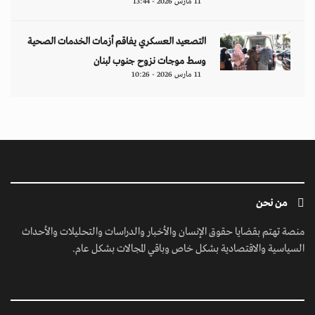
ابق على تواصل معنا
مبنى إيريديوم - البرشاء الأولى - شارع أم سقيم - دبي - الإمارات العربية المتحدة -
مكتب رقم 222-01
contact@jusoorpost.com
0097145832243
روابط سريعة
الرئيسية
فيديوهات
إتصل بنا