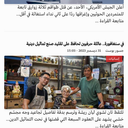
أعلن الجيش الأمريكي، الأحد، عن قتل طواقم ثلاثة زوارق تابعة
للمتمردين الحوثيين وإغراقها ردًا على ثاني نداء استغاثة في أقل...
متابعة القراءة ...
في سنغافورة.. عائلة حرفيين تحافظ على تقليد صنع تماثيل دينية
جسور بوست
31 ديسمبر 2023 - 15:03
إنسانيات
تلتقط تان تشوي ليان ريشة وترسم بدقة تفاصيل تجاعيد وجه مجسّم
خشبي يشهد على العقود السبعة التي قضتها في نحت التماثيل الدين...
متابعة القراءة ...