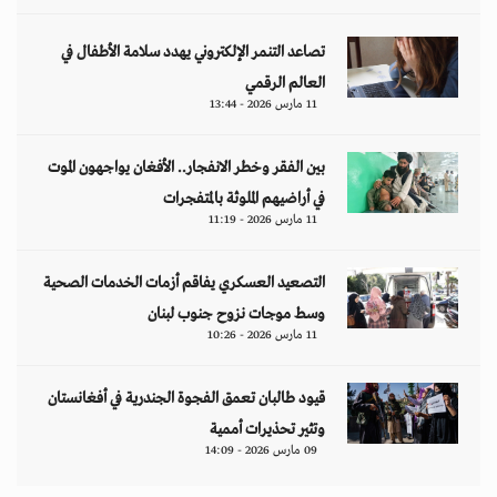
قيود طالبان تعمق الفجوة الجندرية في أفغانستان
وتثير تحذيرات أممية
09 مارس 2026 - 14:09
مقالات
هل تتحمل النساء انتظارَ 286 عاماً؟
د. آمال موسى
إيران.. لغز «العطش والعتمة» في بلاد الغاز
وليد خدوري
فنزويلا: واقع صريح.. بلا ذرائع أو أعذار
إياد أبو شقرا