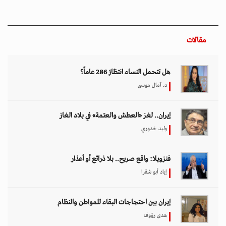
إيران بين احتجاجات البقاء للمواطن والنظام
هدى رؤوف
اختيار المحرر
بين حماية الحقوق وتعزيز الأمن الدولي.. نقاشات
معمّقة في مجلس حقوق الإنسان حول مكافحة
الإرهاب
11 مارس 2026 - 09:30
بين الفقر وخطر الانفجار.. الأفغان يواجهون الموت
في أراضيهم الملوثة بالمتفجرات
11 مارس 2026 - 11:19